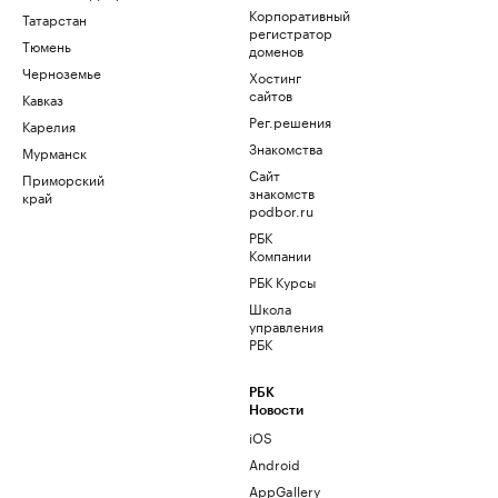
Корпоративный
Татарстан
регистратор
Тюмень
доменов
Черноземье
Хостинг
сайтов
Кавказ
Рег.решения
Карелия
Знакомства
Мурманск
Сайт
Приморский
знакомств
край
podbor.ru
РБК
Компании
РБК Курсы
Школа
управления
РБК
РБК
Новости
iOS
Android
AppGallery