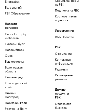
Скрыть баннеры
Биографии
на РБК
База знаний
Подписка на РБК
РБК Образование
Корпоративная
подписка
Новости
регионов
Уведомления
Санкт-Петербург
RSS Новости
и область
Екатеринбург
РБК
Новосибирск
О компании
Омск
Контактная
Башкортостан
информация
Вологодская
Редакция
область
Размещение
Калининград
рекламы
Краснодарский
край
Другие
Нижний
продукты
Новгород
РБК
Пермский край
Облако для
бизнеса
Ростов-на-Дону