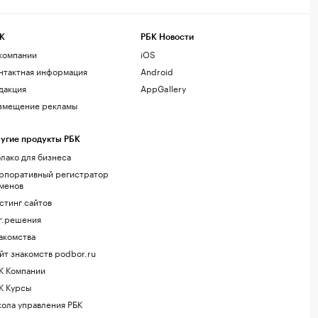
К
РБК Новости
компании
iOS
нтактная информация
Android
дакция
AppGallery
змещение рекламы
угие продукты РБК
лако для бизнеса
рпоративный регистратор
менов
стинг сайтов
г.решения
акомства
йт знакомств podbor.ru
К Компании
К Курсы
ола управления РБК