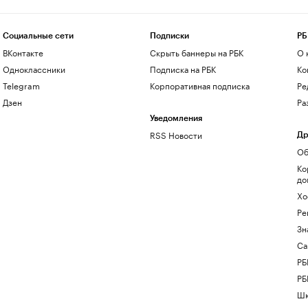
Социальные сети
Подписки
РБ
ВКонтакте
Скрыть баннеры на РБК
О 
Одноклассники
Подписка на РБК
Ко
Telegram
Корпоративная подписка
Ре
Дзен
Ра
Уведомления
RSS Новости
Др
Об
Ко
до
Хо
Ре
Зн
Са
РБ
РБ
Шк