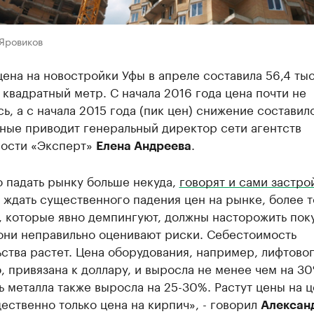
 Яровиков
ена на новостройки Уфы в апреле составила 56,4 тыс
 квадратный метр. С начала 2016 года цена почти не
ь, а с начала 2015 года (пик цен) снижение составило
ные приводит генеральный директор сети агентств
ости «Эксперт»
.
Елена Андреева
о падать рынку больше некуда,
говорят и сами застр
 ждать существенного падения цен на рынке, более т
, которые явно демпингуют, должны насторожить пок
 они неправильно оценивают риски. Себестоимость
ства растет. Цена оборудования, например, лифтовог
, привязана к доллару, и выросла не менее чем на 30
 металла также выросла на 25-30%. Растут цены на ц
ественно только цена на кирпич», - говорил
Алексан