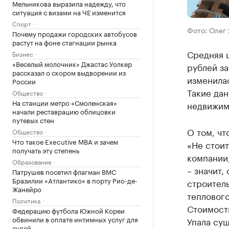
Мельникова выразила надежду, что
ситуация с визами на ЧЕ изменится
Спорт
Фото: Олег
Почему продажи городских автобусов
растут на фоне стагнации рынка
Средняя ц
Бизнес
«Веселый молочник» Джастас Уолкер
рублей за
рассказал о скором выдворении из
изменилас
России
Такие дан
Общество
На станции метро «Смоленская»
недвижим
начали реставрацию облицовки
путевых стен
О том, чт
Общество
Что такое Executive MBA и зачем
«Не стоит
получать эту степень
компании
Образование
– значит,
Патрушев посетил флагман ВМС
Бразилии «Атлантико» в порту Рио-де-
строитель
Жанейро
теплового
Политика
Стоимость
Федерацию футбола Южной Кореи
обвинили в оплате интимных услуг для
Упала сущ
судей