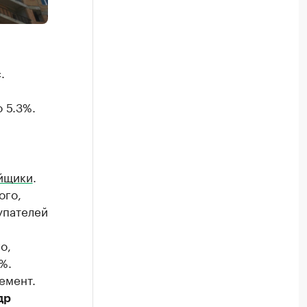
.
 5.3%.
ойщики
.
ого,
упателей
о,
%.
емент.
др