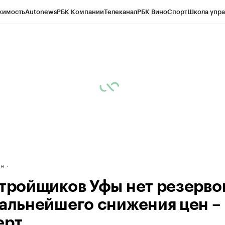
жимость
Autonews
РБК Компании
Телеканал
РБК Вино
Спорт
Школа упра
д
Стиль
Крипто
РБК Бизнес-среда
Дискуссионный клуб
Исследования
К
рагентов
Политика
Экономика
Бизнес
Технологии и медиа
Финансы
Рын
ан
стройщиков Уфы нет резерво
дальнейшего снижения цен –
ерт