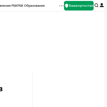
Башкортостан
вления РБК
РБК Образование
редитные рейтинги
Франшизы
Газета
ок наличной валюты
в