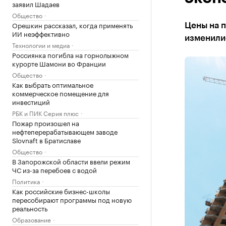
заявил Шадаев
Общество
Орешкин рассказал, когда применять
Цены на п
ИИ неэффективно
изменили
Технологии и медиа
Россиянка погибла на горнолыжном
курорте Шамони во Франции
Общество
Как выбрать оптимальное
коммерческое помещение для
инвестиций
РБК и ПИК Серия плюс
Пожар произошел на
нефтеперерабатывающем заводе
Slovnaft в Братиславе
Общество
В Запорожской области ввели режим
ЧС из-за перебоев с водой
Политика
Как российские бизнес-школы
пересобирают программы под новую
реальность
Образование