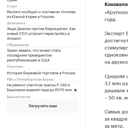
Коновало
Спорт
«Крупнопа
Reuters сообщил о поставках топлива
из Южной Кореи в Россию
года.
Экономика
Энди Джасси против бюрократии. Как
Эксперт Е
новый CEO устроил перестройку в
Amazon
достигнут
Образование
стимулир
Трамп заявил, что может стать
однокомн
последним президентом-
республиканцем в США
на двухко
Политика
История биржевой торговли в России
Средняя 
РБК и Петербургская Биржа
3,1 млн р
На ремонт участков трассы Р-240 в
дешевле к
Башкирии выделят еще до ₽370 млн
– 50 кв. 
Башкортостан
Загрузить еще
Самые до
за квадра
за метр.