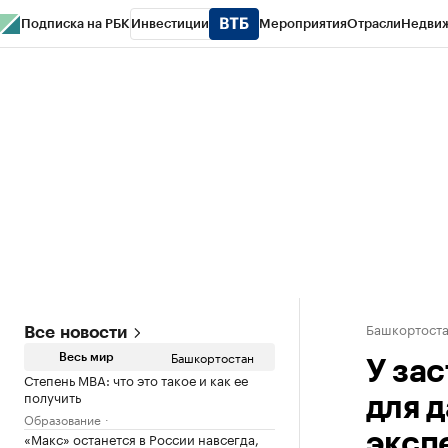
Подписка на РБК
Инвестиции
Мероприятия
Отрасли
Недви
РБК Курсы
РБК Life
Тренды
Визионеры
Национальные проекты
Горо
Спецпроекты СПб
Конференции СПб
Спецпроекты
Проверка конт
Башкортост
Все новости
Башкортостан
Весь мир
У за
Степень MBA: что это такое и как ее
получить
для 
Образование
«Макс» останется в России навсегда,
эксп