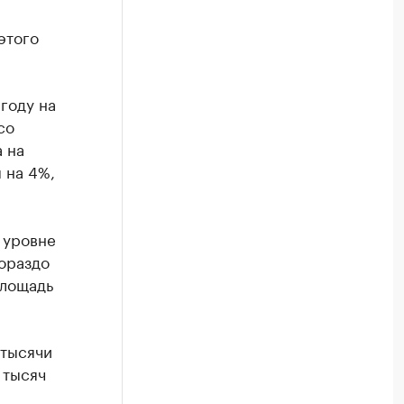
этого
году на
со
 на
 на 4%,
 уровне
Гораздо
площадь
 тысячи
 тысяч