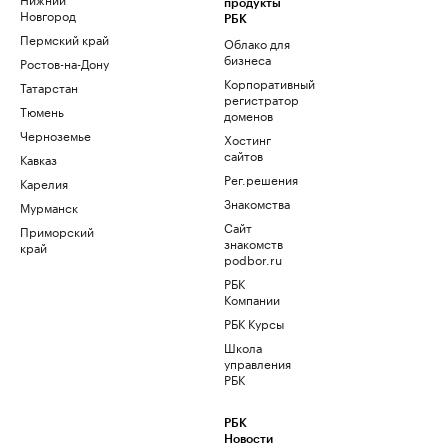
продукты
Новгород
РБК
Пермский край
Облако для
бизнеса
Ростов-на-Дону
Корпоративный
Татарстан
регистратор
Тюмень
доменов
Черноземье
Хостинг
сайтов
Кавказ
Рег.решения
Карелия
Знакомства
Мурманск
Сайт
Приморский
знакомств
край
podbor.ru
РБК
Компании
РБК Курсы
Школа
управления
РБК
РБК
Новости