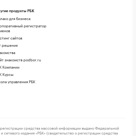
угие продукты РБК
лако для бизнеса
рпоративный регистратор
менов
стинг сайтов
г.решения
акомства
йт знакомств podbor.ru
К Компании
К Курсы
ола управления РБК
регистрации средства массовой информации выдано Федеральной
и сетевого издания «РБК» (свидетельство о регистрации средства