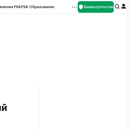
Башкортостан
вления РБК
РБК Образование
редитные рейтинги
Франшизы
Газета
ок наличной валюты
ий