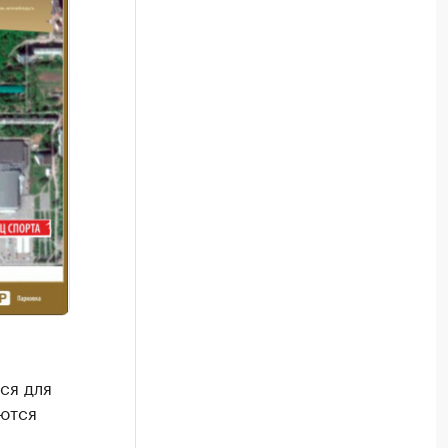
ся для
ются