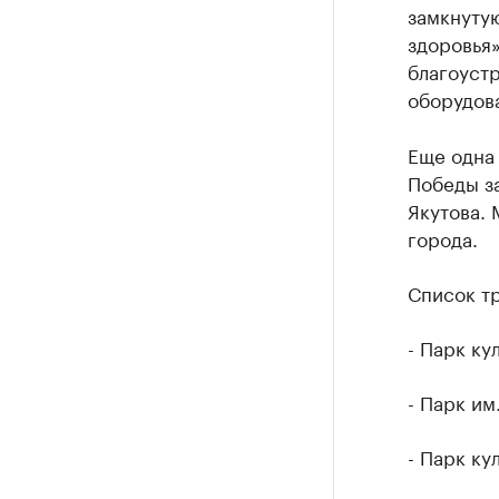
замкнутую
здоровья»
благоустр
оборудов
Еще одна 
Победы за
Якутова. 
города.
Список тр
- Парк ку
- Парк им
- Парк ку