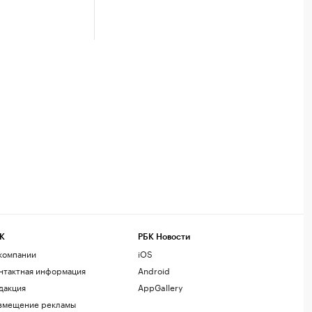
К
РБК Новости
компании
iOS
нтактная информация
Android
дакция
AppGallery
змещение рекламы