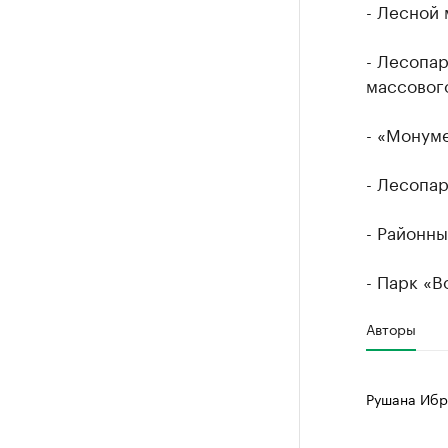
- Лесной
- Лесопар
массовог
- «Монуме
- Лесопар
- Районны
- Парк «В
Авторы
Рушана Ибр