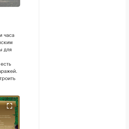
ы
и часа
мским
ы для
 есть
аражей.
троить