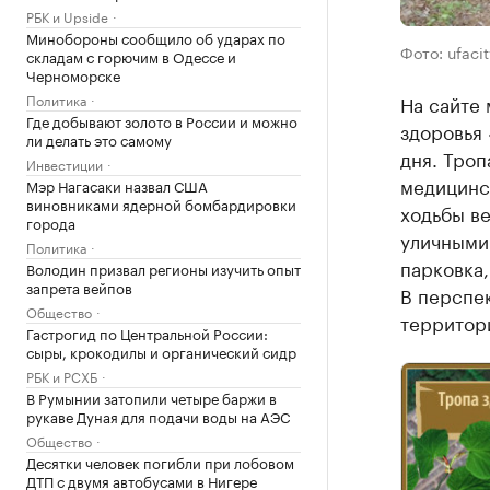
РБК и Upside
Минобороны сообщило об ударах по
Фото: ufacit
складам с горючим в Одессе и
Черноморске
На сайте
Политика
Где добывают золото в России и можно
здоровья 
ли делать это самому
дня. Троп
Инвестиции
медицинс
Мэр Нагасаки назвал США
виновниками ядерной бомбардировки
ходьбы в
города
уличными
Политика
парковка,
Володин призвал регионы изучить опыт
запрета вейпов
В перспек
Общество
территор
Гастрогид по Центральной России:
сыры, крокодилы и органический сидр
РБК и РСХБ
В Румынии затопили четыре баржи в
рукаве Дуная для подачи воды на АЭС
Общество
Десятки человек погибли при лобовом
ДТП с двумя автобусами в Нигере