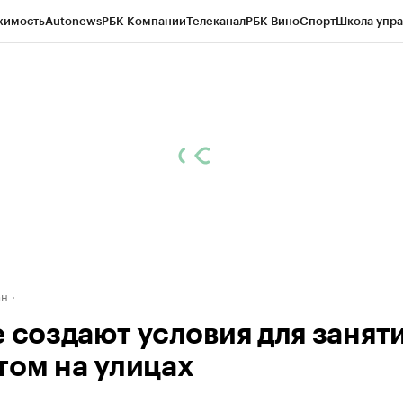
жимость
Autonews
РБК Компании
Телеканал
РБК Вино
Спорт
Школа упра
д
Стиль
Крипто
РБК Бизнес-среда
Дискуссионный клуб
Исследования
К
рагентов
Политика
Экономика
Бизнес
Технологии и медиа
Финансы
Рын
ан
е создают условия для занят
том на улицах