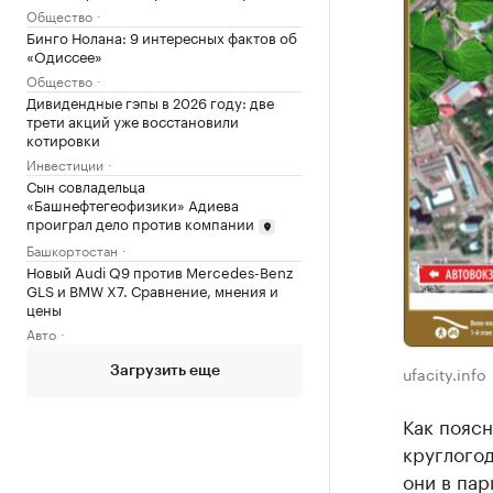
Общество
Бинго Нолана: 9 интересных фактов об
«Одиссее»
Общество
Дивидендные гэпы в 2026 году: две
трети акций уже восстановили
котировки
Инвестиции
Сын совладельца
«Башнефтегеофизики» Адиева
проиграл дело против компании
Башкортостан
Новый Audi Q9 против Mercedes-Benz
GLS и BMW X7. Сравнение, мнения и
цены
Авто
ufacity.info
Загрузить еще
Как поясн
круглогод
они в пар