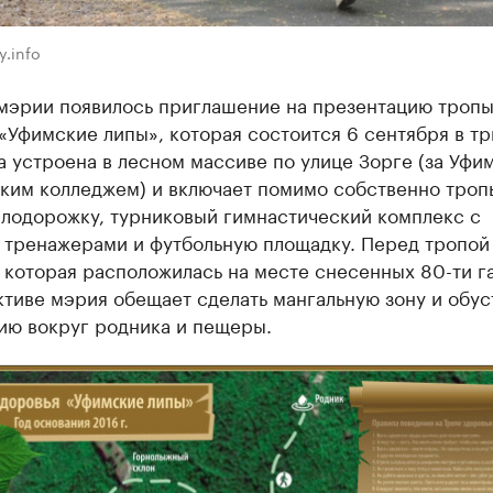
y.info
 мэрии появилось приглашение на презентацию троп
«Уфимские липы», которая состоится 6 сентября в тр
а устроена в лесном массиве по улице Зорге (за Уфи
ким колледжем) и включает помимо собственно троп
елодорожку, турниковый гимнастический комплекс с
 тренажерами и футбольную площадку. Перед тропой
 которая расположилась на месте снесенных 80-ти г
тиве мэрия обещает сделать мангальную зону и обус
ию вокруг родника и пещеры.