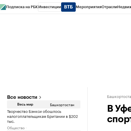
Подписка на РБК
Инвестиции
Мероприятия
Отрасли
Недви
РБК Курсы
РБК Life
Тренды
Визионеры
Национальные проекты
Горо
Спецпроекты СПб
Конференции СПб
Спецпроекты
Проверка конт
Башкортост
Все новости
Башкортостан
Весь мир
В Уф
Творчество Бэнкси обошлось
налогоплательщикам Британии в $202
спор
тыс.
Общество