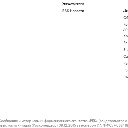
Уведомления
RSS Новости
Др
Об
Ко
до
Хо
Ре
Зн
Са
РБ
РБ
Шк
ения и материалы информационного агентства «РБК» (свидетельство о 
овых коммуникаций (Роскомнадзор) 09.12.2015 за номером ИА №ФС77-63848) 