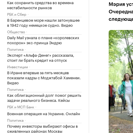
Как сохранить средства во времена
Мэрия уст
нестабильности рынков
Очередная
РБК и Сбер
В Баренцевом море нашли затонувшее
следующе
в 1942 году немецкое судно. Видео
Общество
Daily Mail узнала о плане «королевских
похорон» экс-принца Эндрю
Политика
Эксперт «Альфа-Денег» рассказала,
стоит ли брать кредит на отпуск
Инвестиции
В Иране впервые за пять месяцев
показали кадры с Моджтабой Хаменеи.
Видео
Политика
Как облигационный долг помог решить
задачи реального бизнеса. Кейсы
РБК и МСП Банк
Военная операция на Украине. Онлайн
Политика
Почему инвесторы выбирают офисы в
оживленных районах Москвы