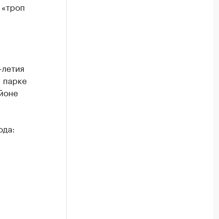
 «троп
-летия
в парке
йоне
ода: