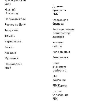
край
Другие
Нижний
продукты
Новгород
РБК
Пермский край
Облако для
бизнеса
Ростов-на-Дону
Корпоративный
Татарстан
регистратор
Тюмень
доменов
Черноземье
Хостинг
сайтов
Кавказ
Рег.решения
Карелия
Знакомства
Мурманск
Сайт
Приморский
знакомств
край
podbor.ru
РБК
Компании
РБК Курсы
Школа
управления
РБК