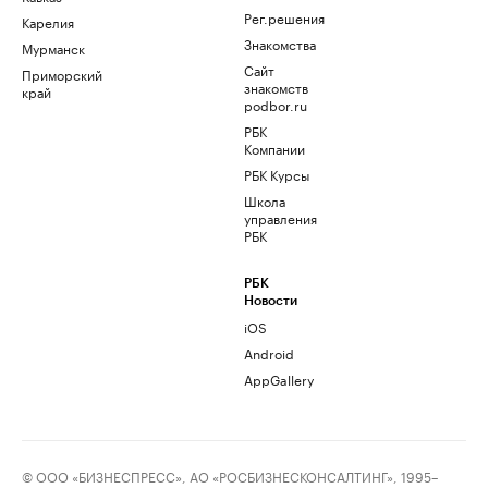
Рег.решения
Карелия
Знакомства
Мурманск
Сайт
Приморский
знакомств
край
podbor.ru
РБК
Компании
РБК Курсы
Школа
управления
РБК
РБК
Новости
iOS
Android
AppGallery
© ООО «БИЗНЕСПРЕСС», АО «РОСБИЗНЕСКОНСАЛТИНГ», 1995–