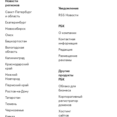
Новости
регионов
Уведомления
Санкт-Петербург
RSS Новости
и область
Екатеринбург
РБК
Новосибирск
О компании
Омск
Контактная
Башкортостан
информация
Вологодская
Редакция
область
Размещение
Калининград
рекламы
Краснодарский
край
Другие
Нижний
продукты
Новгород
РБК
Пермский край
Облако для
бизнеса
Ростов-на-Дону
Корпоративный
Татарстан
регистратор
Тюмень
доменов
Черноземье
Хостинг
сайтов
Кавказ