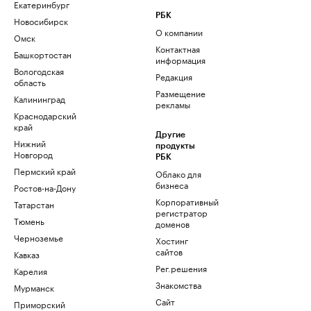
Екатеринбург
РБК
Новосибирск
О компании
Омск
Контактная
Башкортостан
информация
Вологодская
Редакция
область
Размещение
Калининград
рекламы
Краснодарский
край
Другие
Нижний
продукты
Новгород
РБК
Пермский край
Облако для
бизнеса
Ростов-на-Дону
Корпоративный
Татарстан
регистратор
Тюмень
доменов
Черноземье
Хостинг
сайтов
Кавказ
Рег.решения
Карелия
Знакомства
Мурманск
Сайт
Приморский