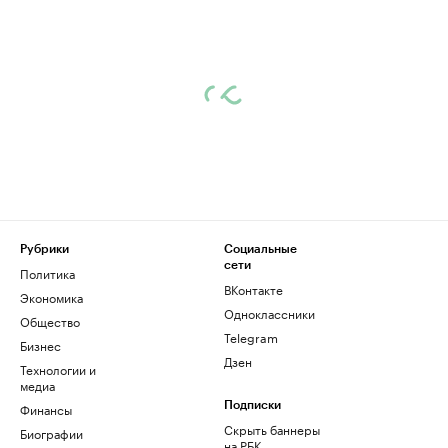
Рубрики
Социальные
сети
Политика
ВКонтакте
Экономика
Одноклассники
Общество
Telegram
Бизнес
Дзен
Технологии и
медиа
Финансы
Подписки
Скрыть баннеры
Биографии
на РБК