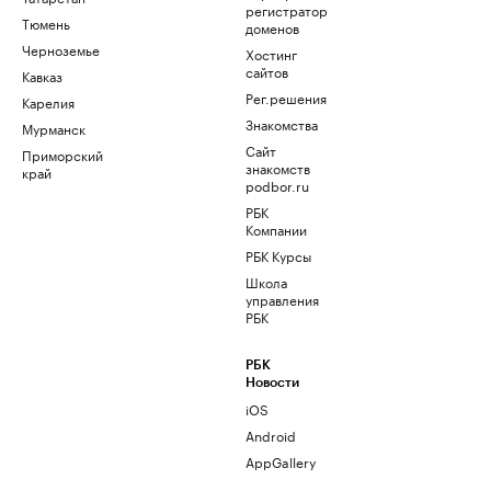
регистратор
Тюмень
доменов
Черноземье
Хостинг
сайтов
Кавказ
Рег.решения
Карелия
Знакомства
Мурманск
Сайт
Приморский
знакомств
край
podbor.ru
РБК
Компании
РБК Курсы
Школа
управления
РБК
РБК
Новости
iOS
Android
AppGallery