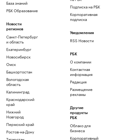
База знаний
Подписка на РБК
РБК Образование
Корпоративная
подписка
Новости
регионов
Уведомления
Санкт-Петербург
RSS Новости
и область
Екатеринбург
РБК
Новосибирск
О компании
Омск
Контактная
Башкортостан
информация
Вологодская
Редакция
область
Размещение
Калининград
рекламы
Краснодарский
край
Другие
Нижний
продукты
Новгород
РБК
Пермский край
Облако для
бизнеса
Ростов-на-Дону
Корпоративный
Татарстан