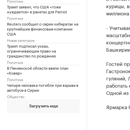
Политика
курицы, в
Трамп заявил, что США «тоже
нуждаются» в ракетах для Patriot
миллиона
Политика
Reuters сообщил о серии кибератак на
- Учитыва
крупнейшие финансовые компании
США
масштабн
Новая категория
концертно
Трамп подписал указы,
Башкирии.
ограничивающие право на
гражданство по рождению
Политика
Гостей пр
В Пензенской области ввели план
Гастроно
«Ковер»
гуляний, 
Политика
работать 
Четыре человека погибли при взрыве в
автобусе в Сирии
Одной из 
Общество
Ярмарка б
Загрузить еще