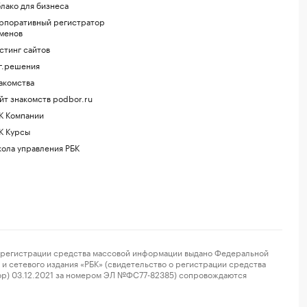
лако для бизнеса
рпоративный регистратор
менов
стинг сайтов
г.решения
акомства
йт знакомств podbor.ru
К Компании
К Курсы
ола управления РБК
регистрации средства массовой информации выдано Федеральной
и сетевого издания «РБК» (свидетельство о регистрации средства
ор) 03.12.2021 за номером ЭЛ №ФС77-82385) сопровождаются