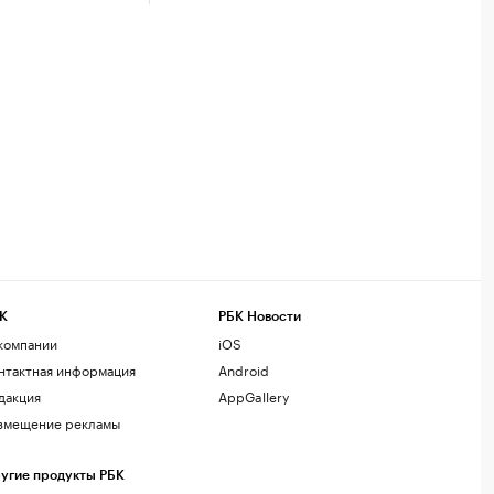
К
РБК Новости
компании
iOS
нтактная информация
Android
дакция
AppGallery
змещение рекламы
угие продукты РБК