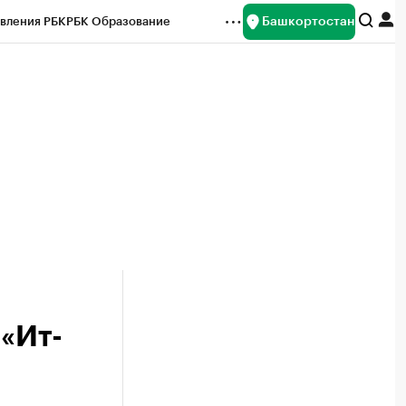
Башкортостан
вления РБК
РБК Образование
редитные рейтинги
Франшизы
Газета
ок наличной валюты
 «Ит-