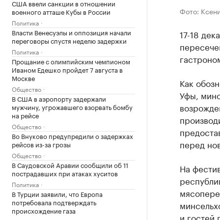
США ввели санкции в отношении
Фото: Ксени
военного атташе Кубы в России
Политика
Власти Венесуэлы и оппозиция начали
17-18 дек
переговоры спустя неделю задержки
пересечен
Политика
гастроно
Прощание с олимпийским чемпионом
Иваном Едешко пройдет 7 августа в
Москве
Как обозн
Общество
Уфы, минс
В США в аэропорту задержали
возрожде
мужчину, угрожавшего взорвать бомбу
на рейсе
производ
Общество
предоста
Во Внуково предупредили о задержках
перед но
рейсов из-за грозы
Общество
В Саудовской Аравии сообщили об 11
На фести
пострадавших при атаках хуситов
республи
Политика
мясопере
В Турции заявили, что Европа
потребовала подтверждать
минсельхо
происхождение газа
и гостей 