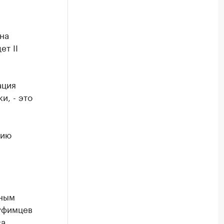
на
т II
ация
и, - это
цию
нным
 уфимцев
са