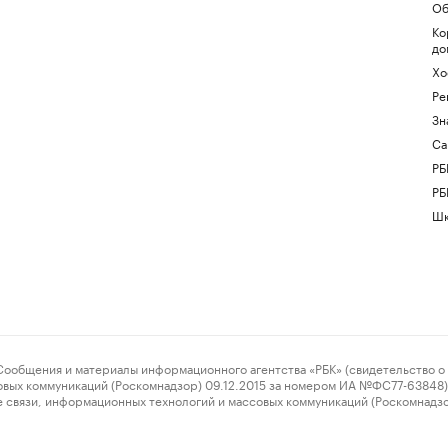
Об
Ко
до
Хо
Ре
Зн
Са
РБ
РБ
Шк
ения и материалы информационного агентства «РБК» (свидетельство о 
овых коммуникаций (Роскомнадзор) 09.12.2015 за номером ИА №ФС77-63848) 
 связи, информационных технологий и массовых коммуникаций (Роскомнадз