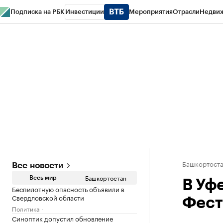
Подписка на РБК
Инвестиции
Мероприятия
Отрасли
Недви
РБК Курсы
РБК Life
Тренды
Визионеры
Национальные проекты
Горо
Спецпроекты СПб
Конференции СПб
Спецпроекты
Проверка конт
Башкортост
Все новости
Башкортостан
Весь мир
В Уф
Беспилотную опасность объявили в
Свердловской области
Фест
Политика
Синоптик допустил обновление