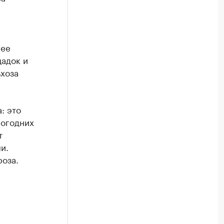
лее
адок и
хоза
: это
вогодних
т
и.
оза.