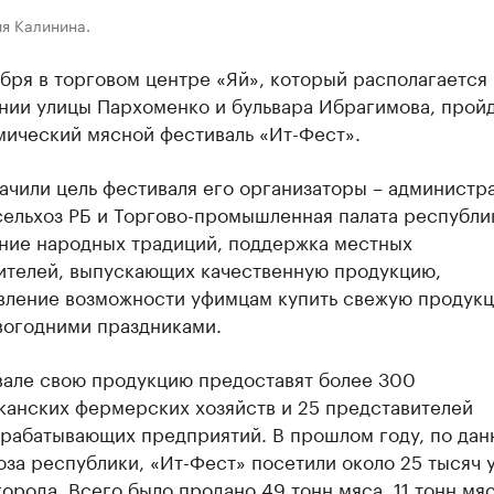
я Калинина.
абря в торговом центре «Яй», который располагается 
ии улицы Пархоменко и бульвара Ибрагимова, пройде
мический мясной фестиваль «Ит-Фест».
ачили цель фестиваля его организаторы – администр
ельхоз РБ и Торгово-промышленная палата республик
ние народных традиций, поддержка местных
ителей, выпускающих качественную продукцию,
вление возможности уфимцам купить свежую продук
вогодними праздниками.
вале свою продукцию предоставят более 300
канских фермерских хозяйств и 25 представителей
рабатывающих предприятий. В прошлом году, по да
за республики, «Ит-Фест» посетили около 25 тысяч
города. Всего было продано 49 тонн мяса, 11 тонн мя