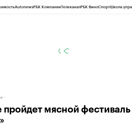
жимость
Autonews
РБК Компании
Телеканал
РБК Вино
Спорт
Школа упра
д
Стиль
Крипто
РБК Бизнес-среда
Дискуссионный клуб
Исследования
К
рагентов
Политика
Экономика
Бизнес
Технологии и медиа
Финансы
Рын
ан
е пройдет мясной фестиваль
»