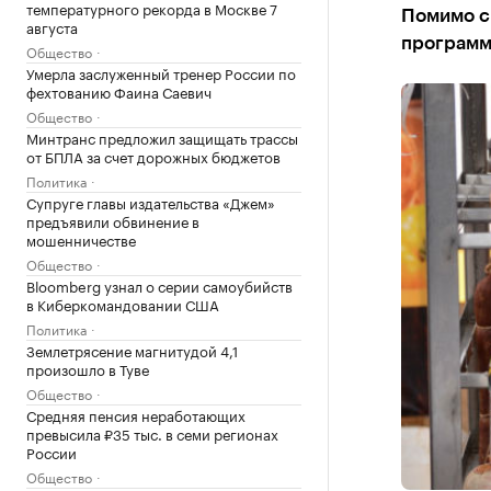
температурного рекорда в Москве 7
Помимо с
августа
программ
Общество
Умерла заслуженный тренер России по
фехтованию Фаина Саевич
Общество
Минтранс предложил защищать трассы
от БПЛА за счет дорожных бюджетов
Политика
Супруге главы издательства «Джем»
предъявили обвинение в
мошенничестве
Общество
Bloomberg узнал о серии самоубийств
в Киберкомандовании США
Политика
Землетрясение магнитудой 4,1
произошло в Туве
Общество
Средняя пенсия неработающих
превысила ₽35 тыс. в семи регионах
России
Общество