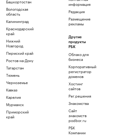
Башкортостан
информация
Вологодская
Редакция
область
Размещение
Калининград
рекламы
Краснодарский
край
Другие
Нижний
продукты
Новгород
РБК
Пермский край
Облако для
бизнеса
Ростов-на-Дону
Корпоративный
Татарстан
регистратор
Тюмень
доменов
Черноземье
Хостинг
сайтов
Кавказ
Рег.решения
Карелия
Знакомства
Мурманск
Сайт
Приморский
знакомств
край
podbor.ru
РБК
Компании