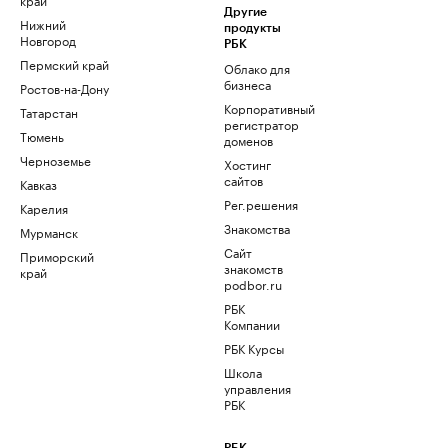
Другие
Нижний
продукты
Новгород
РБК
Пермский край
Облако для
бизнеса
Ростов-на-Дону
Корпоративный
Татарстан
регистратор
Тюмень
доменов
Черноземье
Хостинг
сайтов
Кавказ
Рег.решения
Карелия
Знакомства
Мурманск
Сайт
Приморский
знакомств
край
podbor.ru
РБК
Компании
РБК Курсы
Школа
управления
РБК