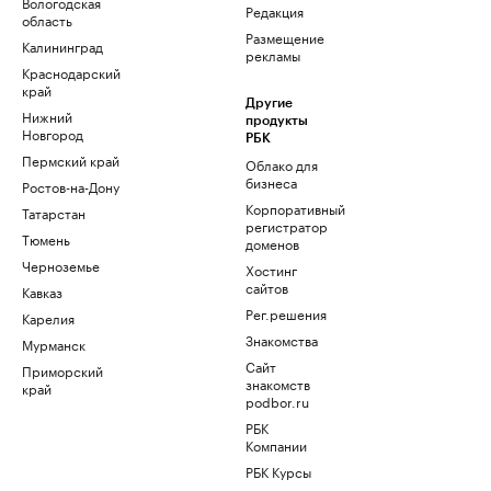
Вологодская
Редакция
область
Размещение
Калининград
рекламы
Краснодарский
край
Другие
Нижний
продукты
Новгород
РБК
Пермский край
Облако для
бизнеса
Ростов-на-Дону
Корпоративный
Татарстан
регистратор
Тюмень
доменов
Черноземье
Хостинг
сайтов
Кавказ
Рег.решения
Карелия
Знакомства
Мурманск
Сайт
Приморский
знакомств
край
podbor.ru
РБК
Компании
РБК Курсы