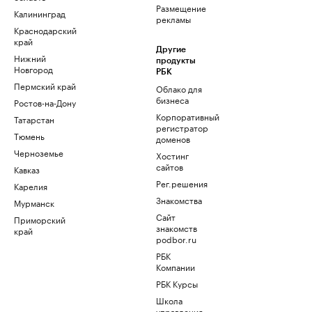
Размещение
Калининград
рекламы
Краснодарский
край
Другие
Нижний
продукты
Новгород
РБК
Пермский край
Облако для
бизнеса
Ростов-на-Дону
Корпоративный
Татарстан
регистратор
Тюмень
доменов
Черноземье
Хостинг
сайтов
Кавказ
Рег.решения
Карелия
Знакомства
Мурманск
Сайт
Приморский
знакомств
край
podbor.ru
РБК
Компании
РБК Курсы
Школа
управления