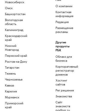
Новосибирск
О компании
Омск
Контактная
Башкортостан
информация
Вологодская
Редакция
область
Размещение
Калининград
рекламы
Краснодарский
край
Другие
Нижний
продукты
Новгород
РБК
Пермский край
Облако для
бизнеса
Ростов-на-Дону
Корпоративный
Татарстан
регистратор
Тюмень
доменов
Черноземье
Хостинг
сайтов
Кавказ
Рег.решения
Карелия
Знакомства
Мурманск
Сайт
Приморский
знакомств
край
podbor.ru