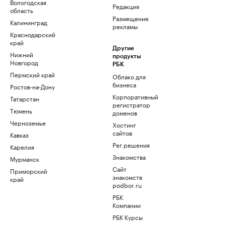
Вологодская
Редакция
область
Размещение
Калининград
рекламы
Краснодарский
край
Другие
Нижний
продукты
Новгород
РБК
Пермский край
Облако для
бизнеса
Ростов-на-Дону
Корпоративный
Татарстан
регистратор
Тюмень
доменов
Черноземье
Хостинг
сайтов
Кавказ
Рег.решения
Карелия
Знакомства
Мурманск
Сайт
Приморский
знакомств
край
podbor.ru
РБК
Компании
РБК Курсы