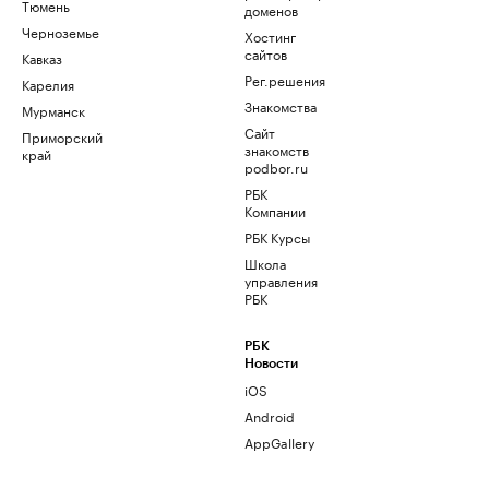
Тюмень
доменов
Черноземье
Хостинг
сайтов
Кавказ
Рег.решения
Карелия
Знакомства
Мурманск
Сайт
Приморский
знакомств
край
podbor.ru
РБК
Компании
РБК Курсы
Школа
управления
РБК
РБК
Новости
iOS
Android
AppGallery