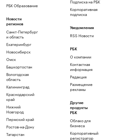
Подписка на РБК
РБК Образование
Корпоративная
подписка
Новости
регионов
Уведомления
Санкт-Петербург
RSS Новости
и область
Екатеринбург
РБК
Новосибирск
О компании
Омск
Контактная
Башкортостан
информация
Вологодская
Редакция
область
Размещение
Калининград
рекламы
Краснодарский
край
Другие
Нижний
продукты
Новгород
РБК
Пермский край
Облако для
бизнеса
Ростов-на-Дону
Корпоративный
Татарстан
регистратор