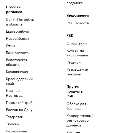
подписка
Новости
регионов
Уведомления
Санкт-Петербург
RSS Новости
и область
Екатеринбург
РБК
Новосибирск
О компании
Омск
Контактная
Башкортостан
информация
Вологодская
Редакция
область
Размещение
Калининград
рекламы
Краснодарский
край
Другие
Нижний
продукты
Новгород
РБК
Пермский край
Облако для
бизнеса
Ростов-на-Дону
Корпоративный
Татарстан
регистратор
Тюмень
доменов
Черноземье
Хостинг