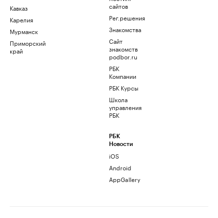
сайтов
Кавказ
Рег.решения
Карелия
Знакомства
Мурманск
Сайт
Приморский
знакомств
край
podbor.ru
РБК
Компании
РБК Курсы
Школа
управления
РБК
РБК
Новости
iOS
Android
AppGallery