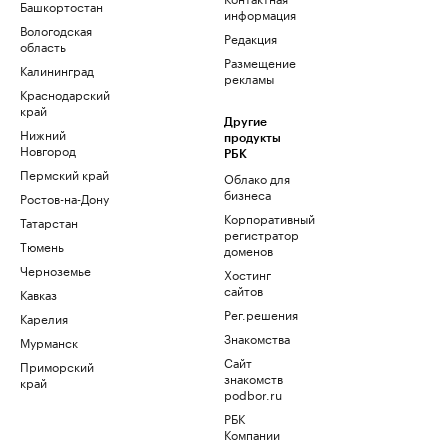
Башкортостан
информация
Вологодская
Редакция
область
Размещение
Калининград
рекламы
Краснодарский
край
Другие
Нижний
продукты
Новгород
РБК
Пермский край
Облако для
бизнеса
Ростов-на-Дону
Корпоративный
Татарстан
регистратор
Тюмень
доменов
Черноземье
Хостинг
сайтов
Кавказ
Рег.решения
Карелия
Знакомства
Мурманск
Сайт
Приморский
знакомств
край
podbor.ru
РБК
Компании