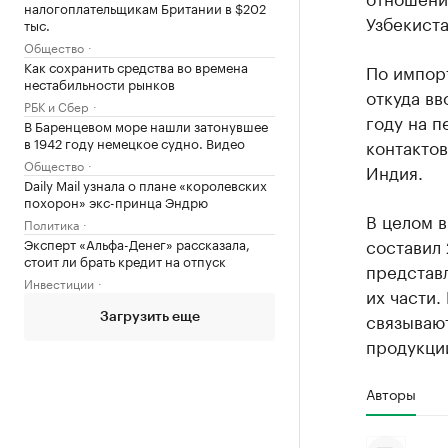
налогоплательщикам Британии в $202
Узбекиста
тыс.
Общество
Как сохранить средства во времена
По импор
нестабильности рынков
откуда вв
РБК и Сбер
году на п
В Баренцевом море нашли затонувшее
в 1942 году немецкое судно. Видео
контактов
Общество
Индия.
Daily Mail узнала о плане «королевских
похорон» экс-принца Эндрю
В целом в
Политика
составил 
Эксперт «Альфа-Денег» рассказала,
стоит ли брать кредит на отпуск
представ
Инвестиции
их части.
связываю
Загрузить еще
продукции
Авторы