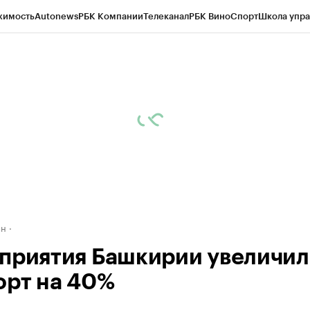
жимость
Autonews
РБК Компании
Телеканал
РБК Вино
Спорт
Школа упра
д
Стиль
Крипто
РБК Бизнес-среда
Дискуссионный клуб
Исследования
К
рагентов
Политика
Экономика
Бизнес
Технологии и медиа
Финансы
Рын
ан
приятия Башкирии увеличи
орт на 40%