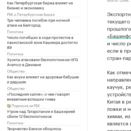
Как Петербургская биржа влияет на
бизнес и экономику
Экспортны
РБК и Петербургская Биржа
Три человека погибли при ночной
текущего
атаке на Белгород
прошлого
Политика
«Башинф
Число погибших в ходе протестов в
пакистанской зоне Кашмира достигло
и число 
89
если в пр
Политика
стран-пар
Хуситы атаковали беспилотником НПЗ
Aramco в Джизане
Общество
Как отмеч
Как внуки влияют на здоровье бабушек
направлен
и дедушек
каучук, 
Общество
устройств
«Последняя капля»: о чем говорят
внезапные вспышки гнева
Китая в р
Подписка на РБК
ложки и 
Утром над Татарстаном и Башкирией
химии, и
сбили 12 беспилотников
является
Политика
Творчество Бэнкси обошлось
отношений