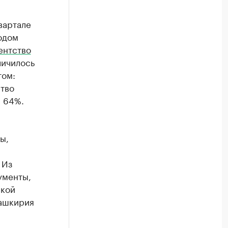
вартале
одом
ентство
личилось
том:
ство
а 64%.
ы,
 Из
ументы,
ской
Башкирия