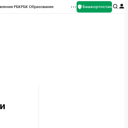
Башкортостан
вления РБК
РБК Образование
редитные рейтинги
Франшизы
Газета
ок наличной валюты
ли