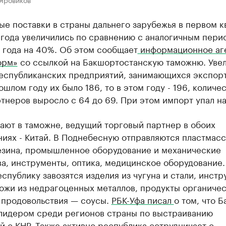
е поставки в страны дальнего зарубежья в первом к
 года увеличились по сравнению с аналогичным пери
 года на 40%. Об этом сообщает
информационное аг
орм»
со ссылкой на Бакшортостанскую таможню. Уве
республиканских предприятий, занимающихся экспор
ошлом году их было 186, то в этом году - 196, количе
тнеров выросло с 64 до 69. При этом импорт упал н
ают в таможне, ведущий торговый партнер в обоих
иях - Китай. В Поднебесную отправляются пластмасс
резина, промышленное оборудование и механические
а, инструменты, оптика, медицинское оборудование.
еспублику завозятся изделия из чугуна и стали, инстр
ножи из недрагоценных металлов, продукты органиче
з продовольствия — соусы.
РБК-Уфа писал
о том, что 
 лидером среди регионов страны по выстраиванию
 с КНР. Также активно республика сотрудничает с