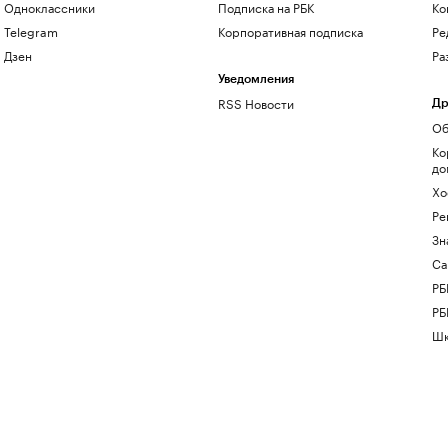
Одноклассники
Подписка на РБК
Ко
Telegram
Корпоративная подписка
Ре
Дзен
Ра
Уведомления
RSS Новости
Др
Об
Ко
до
Хо
Ре
Зн
Са
РБ
РБ
Шк