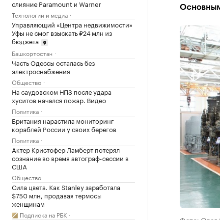
слияние Paramount и Warner
Основным
Технологии и медиа
Управляющий «Центра недвижимости»
Уфы не смог взыскать ₽24 млн из
бюджета
Башкортостан
Часть Одессы осталась без
электроснабжения
Общество
На саудовском НПЗ после удара
хуситов начался пожар. Видео
Политика
Британия нарастила мониторинг
кораблей России у своих берегов
Политика
Актер Кристофер Ламберт потерял
сознание во время автограф-сессии в
США
Общество
Сила цвета. Как Stanley заработала
$750 млн, продавая термосы
женщинам
Подписка на РБК
Фото: Олег