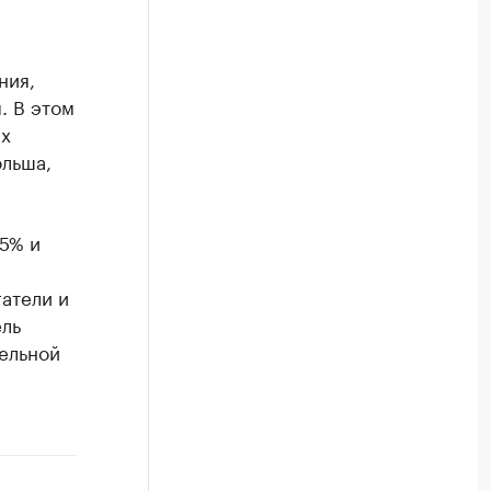
ния,
. В этом
ых
ольша,
5% и
атели и
ель
ельной