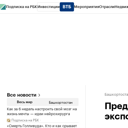
Подписка на РБК
Инвестиции
Мероприятия
Отрасли
Недви
РБК Курсы
РБК Life
Тренды
Визионеры
Национальные проекты
Горо
Спецпроекты СПб
Конференции СПб
Спецпроекты
Проверка конт
Башкортост
Все новости
Башкортостан
Весь мир
Пред
Как за 6 недель настроить свой мозг на
жизнь мечты — идеи нейрохирурга
эксп
Подписка на РБК
«Смерть Голливуда». Кто и как срывает