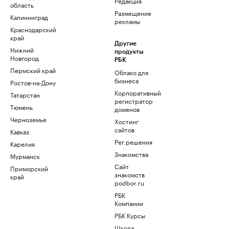
Редакция
область
Размещение
Калининград
рекламы
Краснодарский
край
Другие
Нижний
продукты
Новгород
РБК
Пермский край
Облако для
бизнеса
Ростов-на-Дону
Корпоративный
Татарстан
регистратор
Тюмень
доменов
Черноземье
Хостинг
сайтов
Кавказ
Рег.решения
Карелия
Знакомства
Мурманск
Сайт
Приморский
знакомств
край
podbor.ru
РБК
Компании
РБК Курсы
Школа