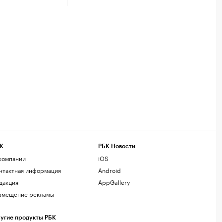
К
РБК Новости
компании
iOS
нтактная информация
Android
дакция
AppGallery
змещение рекламы
угие продукты РБК