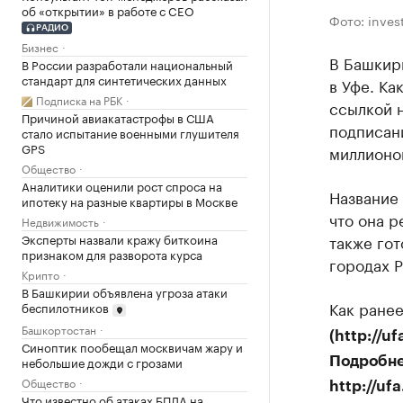
об «открытии» в работе с CEO
Фото: invest
РАДИО
Бизнес
В Башкир
В России разработали национальный
стандарт для синтетических данных
в Уфе. Ка
Подписка на РБК
ссылкой н
Причиной авиакатастрофы в США
подписан
стало испытание военными глушителя
GPS
миллионов
Общество
Аналитики оценили рост спроса на
Название 
ипотеку на разные квартиры в Москве
что она р
Недвижимость
также гот
Эксперты назвали кражу биткоина
признаком для разворота курса
городах Р
Крипто
В Башкирии объявлена угроза атаки
Как ране
беспилотников
Башкортостан
(http://
Синоптик пообещал москвичам жару и
небольшие дожди с грозами
Подробне
Общество
http://uf
Что известно об атаках БПЛА на