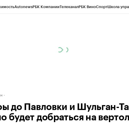
жимость
Autonews
РБК Компании
Телеканал
РБК Вино
Спорт
Школа упра
д
Стиль
Крипто
РБК Бизнес-среда
Дискуссионный клуб
Исследования
К
рагентов
Политика
Экономика
Бизнес
Технологии и медиа
Финансы
Рын
ан
фы до Павловки и Шульган-Т
о будет добраться на верто