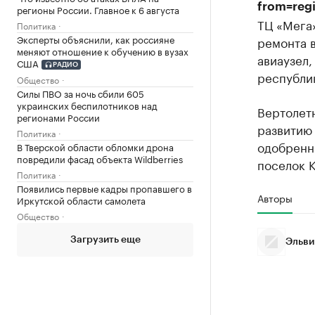
from=reg
регионы России. Главное к 6 августа
ТЦ «Мега»
Политика
Эксперты объяснили, как россияне
ремонта в
меняют отношение к обучению в вузах
авиаузел,
США
РАДИО
республи
Общество
Силы ПВО за ночь сбили 605
украинских беспилотников над
Вертолет
регионами России
развитию
Политика
одобренн
В Тверской области обломки дрона
повредили фасад объекта Wildberries
поселок 
Политика
Появились первые кадры пропавшего в
Авторы
Иркутской области самолета
Общество
Загрузить еще
Эльви