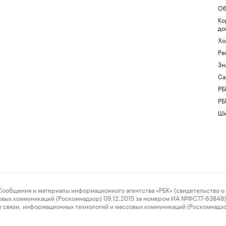
Об
Ко
до
Хо
Ре
Зн
Са
РБ
РБ
Шк
ения и материалы информационного агентства «РБК» (свидетельство о 
овых коммуникаций (Роскомнадзор) 09.12.2015 за номером ИА №ФС77-63848) 
 связи, информационных технологий и массовых коммуникаций (Роскомнадз