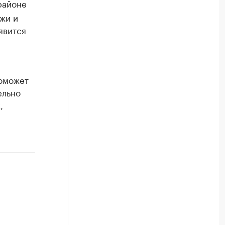
районе
жи и
явится
поможет
ельно
,