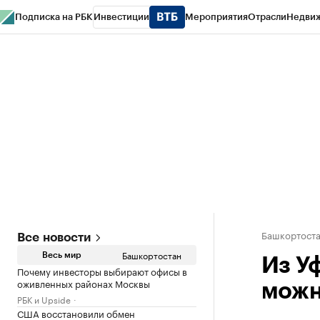
Подписка на РБК
Инвестиции
Мероприятия
Отрасли
Недви
РБК Курсы
РБК Life
Тренды
Визионеры
Национальные проекты
Горо
Спецпроекты СПб
Конференции СПб
Спецпроекты
Проверка конт
Башкортост
Все новости
Башкортостан
Весь мир
Из У
Почему инвесторы выбирают офисы в
оживленных районах Москвы
можн
РБК и Upside
США восстановили обмен