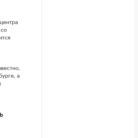
 центра
со
ится
звестно,
бурге, а
х
7b