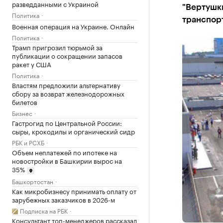
разведданными с Украиной
"Вертушки
Политика
транспор
Военная операция на Украине. Онлайн
Политика
Трамп пригрозил тюрьмой за
публикации о сокращении запасов
ракет у США
Политика
Властям предложили альтернативу
сбору за возврат железнодорожных
билетов
Бизнес
Гастрогид по Центральной России:
сыры, крокодилы и органический сидр
РБК и РСХБ
Объем неплатежей по ипотеке на
новостройки в Башкирии вырос на
35%
Башкортостан
Как микробизнесу принимать оплату от
зарубежных заказчиков в 2026-м
Подписка на РБК
Консультант топ-менеджеров рассказал