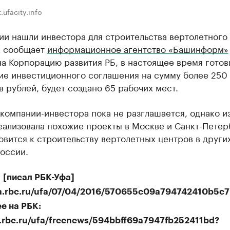
.ufacity.info
ии нашли инвестора для строительства вертолетного
к сообщает
информационное агентство «Башинформ»
а Корпорацию развития РБ, в настоящее время готов
ие инвестиционного соглашения на сумму более 250
 рублей, будет создано 65 рабочих мест.
компании-инвестора пока не разглашается, однако и
еализовала похожие проекты в Москве и Санкт-Петер
овится к строительству вертолетных центров в други
оссии.
е
[писал РБК-Уфа]
ufa.rbc.ru/ufa/07/04/2016/570655c09a794742410b5c
е на РБК:
a.rbc.ru/ufa/freenews/594bbff69a7947fb252411bd?