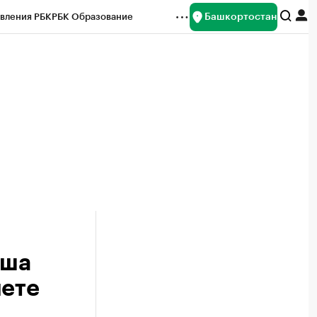
Башкортостан
вления РБК
РБК Образование
редитные рейтинги
Франшизы
Газета
ок наличной валюты
аша
лете