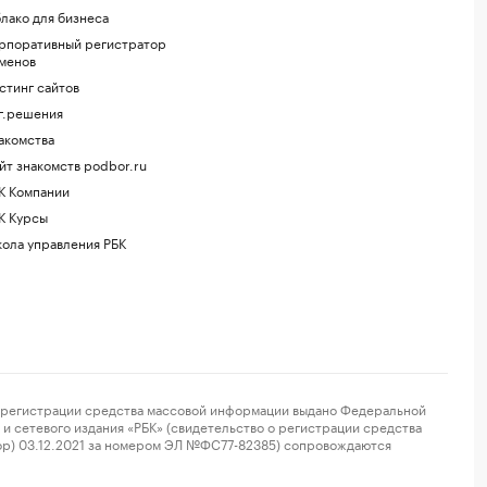
лако для бизнеса
рпоративный регистратор
менов
стинг сайтов
г.решения
акомства
йт знакомств podbor.ru
К Компании
К Курсы
ола управления РБК
регистрации средства массовой информации выдано Федеральной
и сетевого издания «РБК» (свидетельство о регистрации средства
ор) 03.12.2021 за номером ЭЛ №ФС77-82385) сопровождаются