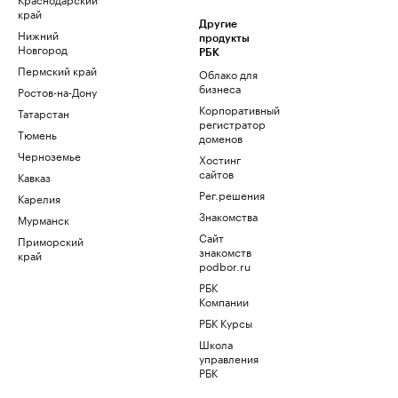
край
Другие
Нижний
продукты
Новгород
РБК
Пермский край
Облако для
бизнеса
Ростов-на-Дону
Корпоративный
Татарстан
регистратор
Тюмень
доменов
Черноземье
Хостинг
сайтов
Кавказ
Рег.решения
Карелия
Знакомства
Мурманск
Сайт
Приморский
знакомств
край
podbor.ru
РБК
Компании
РБК Курсы
Школа
управления
РБК