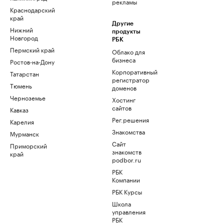
рекламы
Краснодарский
край
Другие
Нижний
продукты
Новгород
РБК
Пермский край
Облако для
бизнеса
Ростов-на-Дону
Корпоративный
Татарстан
регистратор
Тюмень
доменов
Черноземье
Хостинг
сайтов
Кавказ
Рег.решения
Карелия
Знакомства
Мурманск
Сайт
Приморский
знакомств
край
podbor.ru
РБК
Компании
РБК Курсы
Школа
управления
РБК