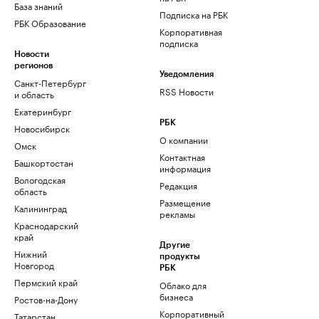
База знаний
Подписка на РБК
РБК Образование
Корпоративная
подписка
Новости
регионов
Уведомления
Санкт-Петербург
RSS Новости
и область
Екатеринбург
РБК
Новосибирск
О компании
Омск
Контактная
Башкортостан
информация
Вологодская
Редакция
область
Размещение
Калининград
рекламы
Краснодарский
край
Другие
Нижний
продукты
Новгород
РБК
Пермский край
Облако для
бизнеса
Ростов-на-Дону
Корпоративный
Татарстан