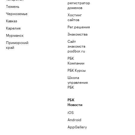
регистратор
Тюмень
доменов
Черноземье
Хостинг
сайтов
Кавказ
Рег.решения
Карелия
Знакомства
Мурманск
Сайт
Приморский
знакомств
край
podbor.ru
РБК
Компании
РБК Курсы
Школа
управления
РБК
РБК
Новости
iOS
Android
AppGallery