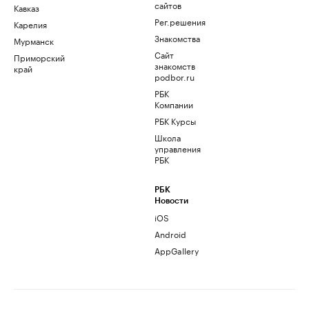
сайтов
Кавказ
Рег.решения
Карелия
Знакомства
Мурманск
Сайт
Приморский
знакомств
край
podbor.ru
РБК
Компании
РБК Курсы
Школа
управления
РБК
РБК
Новости
iOS
Android
AppGallery