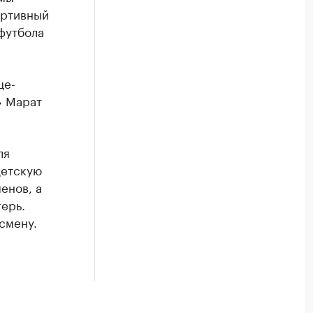
ортивный
 футбола
це-
» Марат
ля
детскую
енов, а
ерь.
смену.