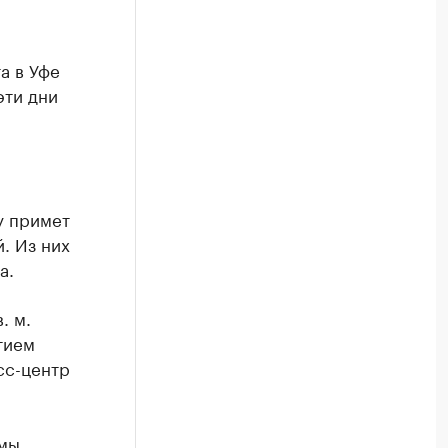
а в Уфе
 эти дни
у примет
. Из них
а.
. м.
тием
сс-центр
 мы