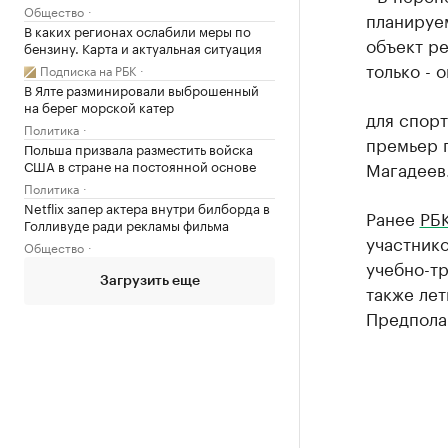
Общество
планируем
В каких регионах ослабили меры по
объект ре
бензину. Карта и актуальная ситуация
только - 
Подписка на РБК
В Ялте разминировали выброшенный
на берег морской катер
для спорт
Политика
премьер п
Польша призвала разместить войска
США в стране на постоянной основе
Магадеев
Политика
Netflix запер актера внутри билборда в
Ранее
РБК
Голливуде ради рекламы фильма
участник
Общество
учебно-тр
Загрузить еще
также лет
Предполаг