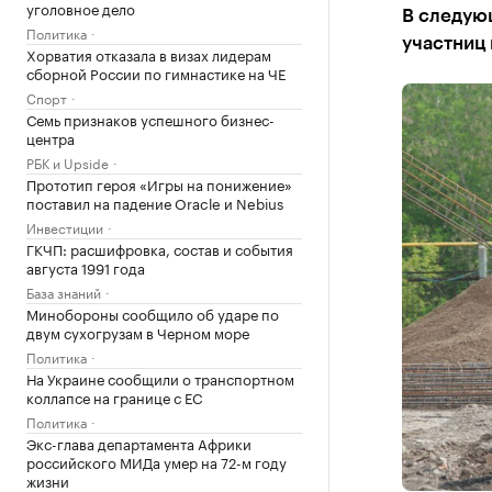
уголовное дело
В следую
Политика
участниц
Хорватия отказала в визах лидерам
сборной России по гимнастике на ЧЕ
Спорт
Семь признаков успешного бизнес-
центра
РБК и Upside
Прототип героя «Игры на понижение»
поставил на падение Oracle и Nebius
Инвестиции
ГКЧП: расшифровка, состав и события
августа 1991 года
База знаний
Минобороны сообщило об ударе по
двум сухогрузам в Черном море
Политика
На Украине сообщили о транспортном
коллапсе на границе с ЕС
Политика
Экс-глава департамента Африки
российского МИДа умер на 72-м году
жизни