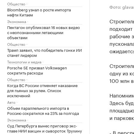
Общество
Фото: glava
Bloomberg узнал о росте импорта
нефти Китаем
Строител
Экономика
Пентагон опубликовал 16 новых видео
подходит
с неопознанными летающими
рабочие з
объектами
пусконал
Общество
Трамп заявил, что победитель гонки ИИ
ожидается
станет лидером
Технологии и медиа
Строител
Porsche SE призвал Volkswagen
одну из к
сократить расходы
Общество
100 млн в
Когда ВС России отменяет наказание
для пьяных за рулем. Список
Напомним,
исключений
Здесь буд
Авто
Объем параллельного импорта в
площадью 
Россию сократился на 23% за полгода
и парковк
Экономика
Суд Петербурга вынес приговор экс-
главе НИИ вакцин и сывороток Трухину
- В персп