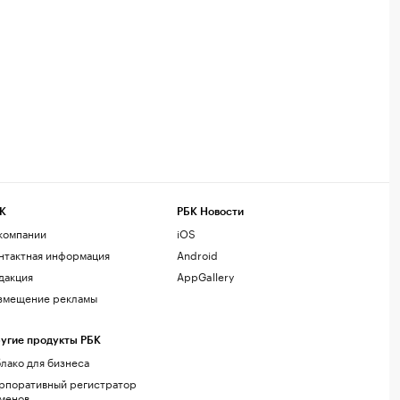
К
РБК Новости
компании
iOS
нтактная информация
Android
дакция
AppGallery
змещение рекламы
угие продукты РБК
лако для бизнеса
рпоративный регистратор
менов