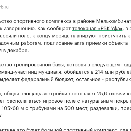
rb.ru
ьство спортивного комплекса в районе Мелькомбинат
 к завершению. Как сообщает
телеканал «РБК-Уфа»
, в
асеяли поле, к концу месяца планируют приступить к
адочным работам, подписание акта приемки объекта
 в декабре.
ьство тренировочной базы, которая в следующем год
оманд-участниц мундиаля, обойдется в 214 млн рублей
ыделяет федеральный бюджет, остальное - республик
 общая площадь застройки составляет 25,6 тысячи кв
ет располагаться игровое поле с натуральным покры
105×68 м с трибунами на 500 мест, раздевалки, пре
а.
ективе это будет большой спортивный комплекс, где