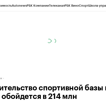
жимость
Autonews
РБК Компании
Телеканал
РБК Вино
Спорт
Школа упра
д
Стиль
Крипто
РБК Бизнес-среда
Дискуссионный клуб
Исследования
К
рагентов
Политика
Экономика
Бизнес
Технологии и медиа
Финансы
Рын
ан
ительство спортивной базы 
 обойдется в 214 млн