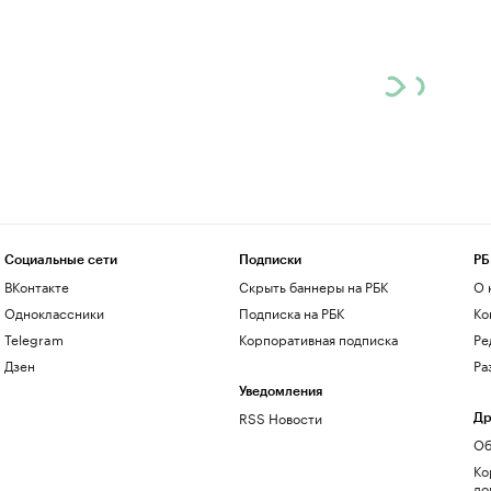
Социальные сети
Подписки
РБ
ВКонтакте
Скрыть баннеры на РБК
О 
Одноклассники
Подписка на РБК
Ко
Telegram
Корпоративная подписка
Ре
Дзен
Ра
Уведомления
RSS Новости
Др
Об
Ко
до