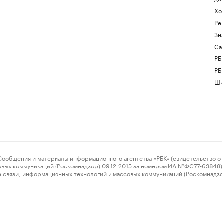
Хо
Ре
Зн
Са
РБ
РБ
Шк
ения и материалы информационного агентства «РБК» (свидетельство о 
овых коммуникаций (Роскомнадзор) 09.12.2015 за номером ИА №ФС77-63848) 
 связи, информационных технологий и массовых коммуникаций (Роскомнадз