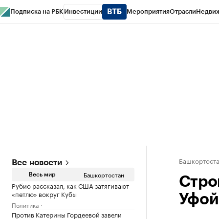
Подписка на РБК
Инвестиции
Мероприятия
Отрасли
Недви
РБК Курсы
РБК Life
Тренды
Визионеры
Национальные проекты
Горо
Спецпроекты СПб
Конференции СПб
Спецпроекты
Проверка конт
Башкортост
Все новости
Башкортостан
Весь мир
Стро
Рубио рассказал, как США затягивают
«петлю» вокруг Кубы
Уфой
Политика
Против Катерины Гордеевой завели