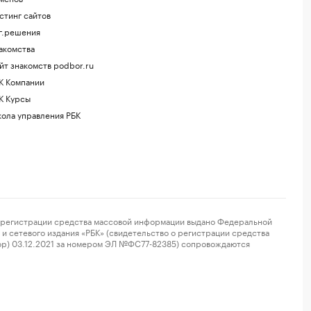
стинг сайтов
г.решения
акомства
йт знакомств podbor.ru
К Компании
К Курсы
ола управления РБК
регистрации средства массовой информации выдано Федеральной
и сетевого издания «РБК» (свидетельство о регистрации средства
ор) 03.12.2021 за номером ЭЛ №ФС77-82385) сопровождаются