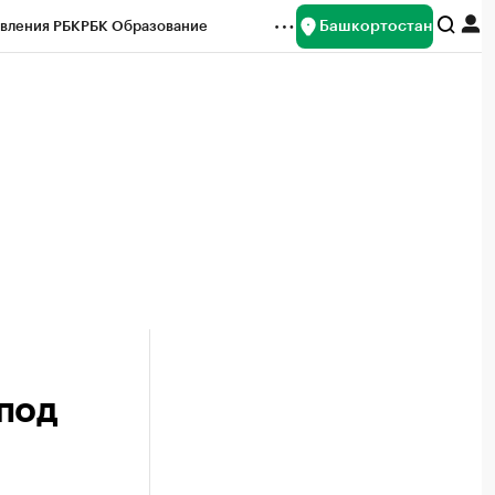
Башкортостан
вления РБК
РБК Образование
редитные рейтинги
Франшизы
Газета
ок наличной валюты
под