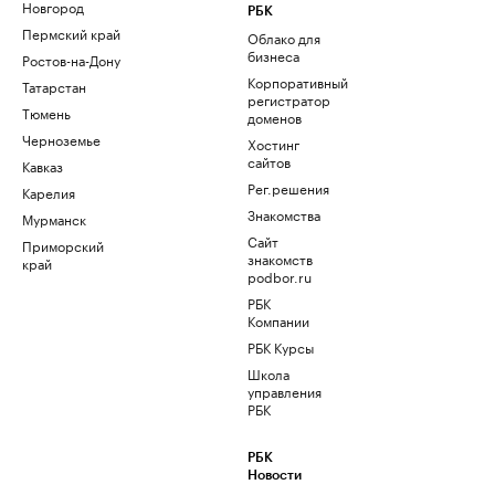
Новгород
РБК
Пермский край
Облако для
бизнеса
Ростов-на-Дону
Корпоративный
Татарстан
регистратор
Тюмень
доменов
Черноземье
Хостинг
сайтов
Кавказ
Рег.решения
Карелия
Знакомства
Мурманск
Сайт
Приморский
знакомств
край
podbor.ru
РБК
Компании
РБК Курсы
Школа
управления
РБК
РБК
Новости