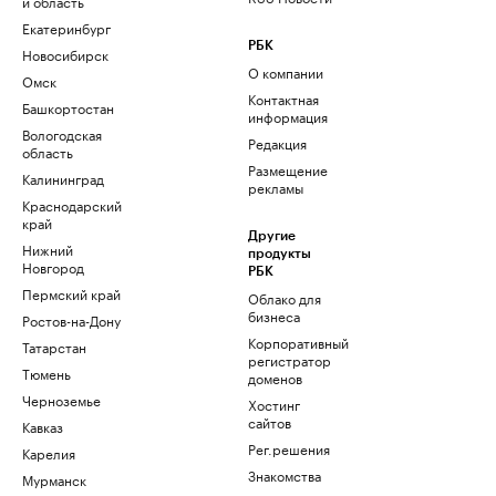
и область
Екатеринбург
РБК
Новосибирск
О компании
Омск
Контактная
Башкортостан
информация
Вологодская
Редакция
область
Размещение
Калининград
рекламы
Краснодарский
край
Другие
Нижний
продукты
Новгород
РБК
Пермский край
Облако для
бизнеса
Ростов-на-Дону
Корпоративный
Татарстан
регистратор
Тюмень
доменов
Черноземье
Хостинг
сайтов
Кавказ
Рег.решения
Карелия
Знакомства
Мурманск