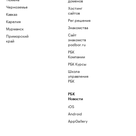
доменов
Черноземье
Хостинг
сайтов
Кавказ
Рег.решения
Карелия
Знакомства
Мурманск
Сайт
Приморский
знакомств
край
podbor.ru
РБК
Компании
РБК Курсы
Школа
управления
РБК
РБК
Новости
iOS
Android
AppGallery