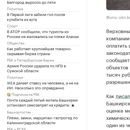
Белгород выросло до пяти
Политика
В Первой лиге забили гол после
Фото: okn.b
кульбита из аута
Спорт
Верховны
В АТОР сообщили, что туристы из
России не жаловались на пляжи Аланьи
компании
Общество
оплатить
Как работает крупнейшая товарно-
законодат
сырьевая биржа страны
сообщает
РБК и Петербургская Биржа
Армия России ударила по НПЗ в
объектов 
Сумской области
тысяч руб
Политика
разрешен
IKEA делает ставку на человека, а не на
ИИ. Насколько это оправданно
Подписка на РБК
Как
писал
Почти каждый пятый житель Башкирии
Башкирск
установил самозапрет на кредиты
оценке м
Башкортостан
химическ
Пляжи, замки, марципан: гастрогид по
Калининградской области
один из ч
РБК и РСХБ