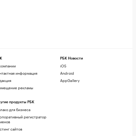
К
РБК Новости
компании
iOS
нтактная информация
Android
дакция
AppGallery
змещение рекламы
угие продукты РБК
лако для бизнеса
рпоративный регистратор
менов
стинг сайтов
г.решения