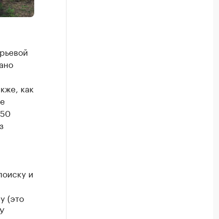
рьевой
ано
кже, как
не
150
з
поиску и
я
у (это
У