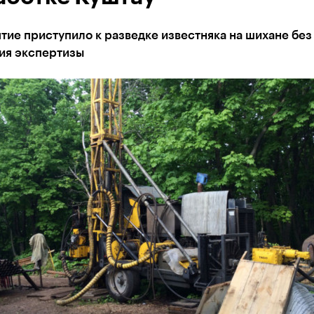
ие приступило к разведке известняка на шихане без
ия экспертизы