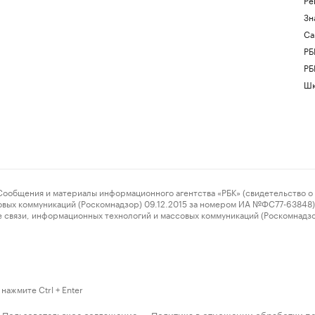
Зн
Са
РБ
РБ
Шк
ения и материалы информационного агентства «РБК» (свидетельство о 
овых коммуникаций (Роскомнадзор) 09.12.2015 за номером ИА №ФС77-63848) 
 связи, информационных технологий и массовых коммуникаций (Роскомнадз
нажмите Ctrl + Enter
Пользовательское соглашение
Политика в отношении обработки п
·