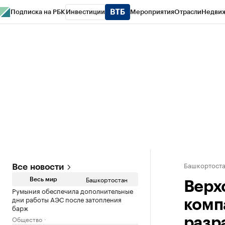
Подписка на РБК
Инвестиции
Мероприятия
Отрасли
Недви
РБК Курсы
РБК Life
Тренды
Визионеры
Национальные проекты
Горо
Спецпроекты СПб
Конференции СПб
Спецпроекты
Проверка конт
Башкортост
Все новости
Башкортостан
Весь мир
Верх
Румыния обеспечила дополнительные
дни работы АЭС после затопления
комп
барж
Общество
разр