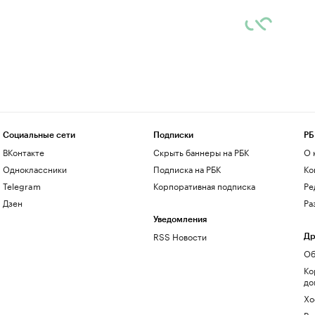
Социальные сети
Подписки
РБ
ВКонтакте
Скрыть баннеры на РБК
О 
Одноклассники
Подписка на РБК
Ко
Telegram
Корпоративная подписка
Ре
Дзен
Ра
Уведомления
RSS Новости
Др
Об
Ко
до
Хо
Ре