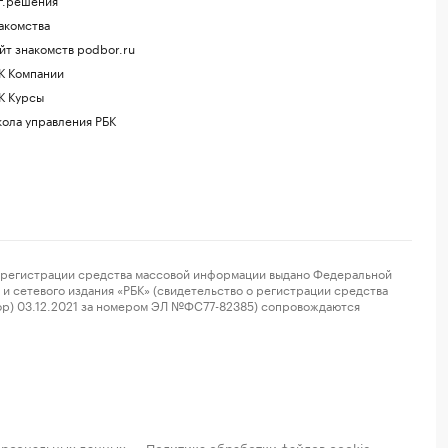
акомства
йт знакомств podbor.ru
К Компании
К Курсы
ола управления РБК
регистрации средства массовой информации выдано Федеральной
и сетевого издания «РБК» (свидетельство о регистрации средства
ор) 03.12.2021 за номером ЭЛ №ФС77-82385) сопровождаются
ерсональных данных
Политика обработки файлов cookie
·