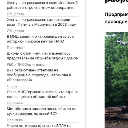
Хуснуллин рассказал о «самой тяжелой
работе» в строительном кооперативе
Общество
Предприят
Хуснуллин рассказал, как готовили
проведен
визит Путина в Мариуполь в 2023 году
Общество
В МИД заявили о «тяжелейшем за всю
историю» кризисе внутри НАТО
Политика
Школы с отличием: как изменилось
представление об учебе рядом с домом
РБК и ПИК Серия плюс
В «Локомотиве» ответили на
сообщения о переходе Батракова в
«Галатасарай»
Спорт
Глава МВД Германии заявил, что страна
«стала целью гибридной войны»
Политика
Минобороны назвало число сбитых за
сутки воздушных целей ВСУ
Политика
Число погибших при атаке БПЛА на