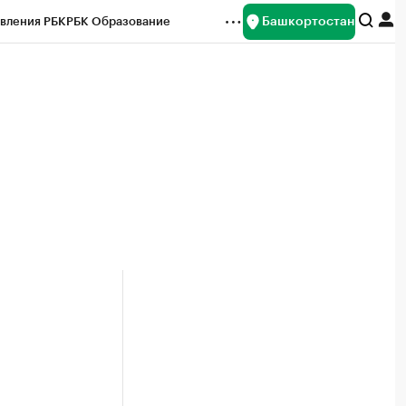
Башкортостан
вления РБК
РБК Образование
редитные рейтинги
Франшизы
Газета
ок наличной валюты