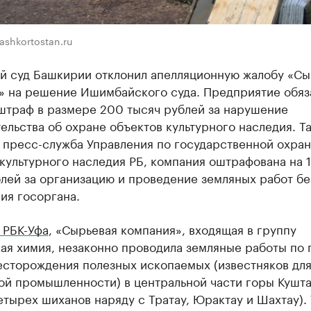
ashkortostan.ru
й суд Башкирии отклонил апелляционную жалобу «Сы
» на решение Ишимбайского суда. Предприятие обяз
 штраф в размере 200 тысяч рублей за нарушение
ельства об охране объектов культурного наследия. Та
 пресс-служба Управления по государственной охра
культурного наследия РБ, компания оштрафована на 
лей за организацию и проведение земляных работ бе
ия госоргана.
 РБК-Уфа
, «Сырьевая компания», входящая в группу
ая химия, незаконно проводила земляные работы по 
есторождения полезных ископаемых (известняков дл
ой промышленности) в центральной части горы Кушта
етырех шиханов наряду с Тратау, Юрактау и Шахтау). 