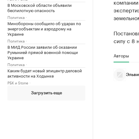
компании
В Московской области объявили
экспертиз
беспилотную опасность
земельном
Политика
Минобороны сообщило об ударах по
энергообъектам и аэродрому на
Постанов
Украине
силу с 8 
Политика
В МИД России заявили об оказании
Румынией прямой военной помощи
Авторы
Украине
Политика
Каким будет новый эпицентр деловой
активности на Ходынке
Эльви
РБК и Stone
Загрузить еще