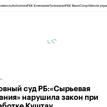
жимость
Autonews
РБК Компании
Телеканал
РБК Вино
Спорт
Школа упра
д
Стиль
Крипто
РБК Бизнес-среда
Дискуссионный клуб
Исследования
К
рагентов
Политика
Экономика
Бизнес
Технологии и медиа
Финансы
Рын
ан
овный суд РБ:«Сырьевая
ания» нарушила закон при
аботке Куштау