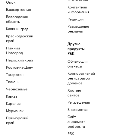
Омск
Контактная
Башкортостан
информация
Вологодская
Редакция
область
Размещение
Калининград
рекламы
Краснодарский
край
Другие
Нижний
продукты
Новгород
РБК
Пермский край
Облако для
бизнеса
Ростов-на-Дону
Корпоративный
Татарстан
регистратор
Тюмень
доменов
Черноземье
Хостинг
сайтов
Кавказ
Рег.решения
Карелия
Знакомства
Мурманск
Сайт
Приморский
знакомств
край
podbor.ru
РБК