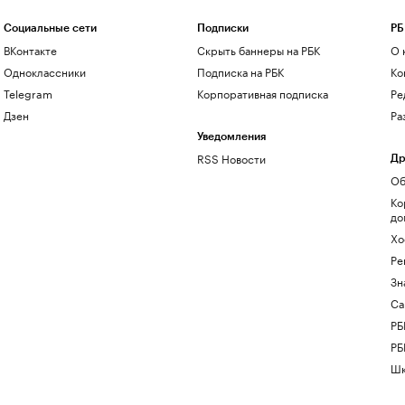
Социальные сети
Подписки
РБ
ВКонтакте
Скрыть баннеры на РБК
О 
Одноклассники
Подписка на РБК
Ко
Telegram
Корпоративная подписка
Ре
Дзен
Ра
Уведомления
RSS Новости
Др
Об
Ко
до
Хо
Ре
Зн
Са
РБ
РБ
Шк