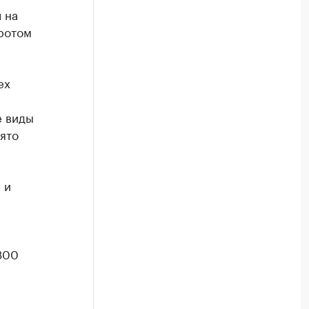
 на
ротом
ех
е виды
ято
 и
300
й