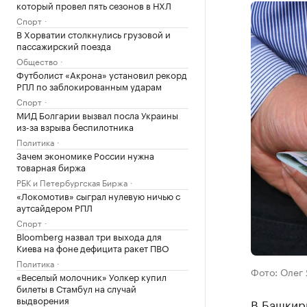
который провел пять сезонов в НХЛ
Спорт
В Хорватии столкнулись грузовой и
пассажирский поезда
Общество
Футболист «Акрона» установил рекорд
РПЛ по заблокированным ударам
Спорт
МИД Болгарии вызвал посла Украины
из-за взрыва беспилотника
Политика
Зачем экономике России нужна
товарная биржа
РБК и Петербургская Биржа
«Локомотив» сыграл нулевую ничью с
аутсайдером РПЛ
Спорт
Bloomberg назвал три выхода для
Киева на фоне дефицита ракет ПВО
Политика
Фото: Олег
«Веселый молочник» Уолкер купил
билеты в Стамбул на случай
выдворения
В Башкири