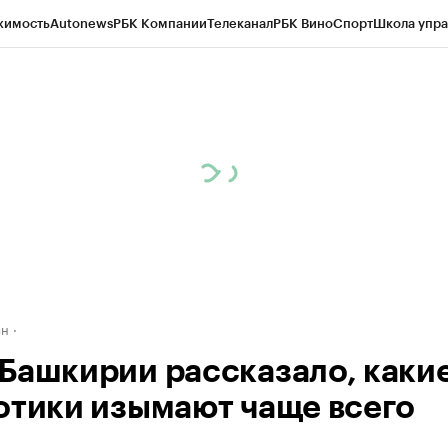
жимость
Autonews
РБК Компании
Телеканал
РБК Вино
Спорт
Школа упра
д
Стиль
Крипто
РБК Бизнес-среда
Дискуссионный клуб
Исследования
К
рагентов
Политика
Экономика
Бизнес
Технологии и медиа
Финансы
Рын
ан
Башкирии рассказало, каки
отики изымают чаще всего