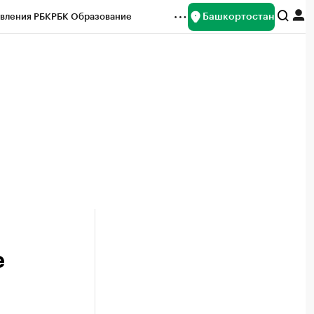
Башкортостан
вления РБК
РБК Образование
редитные рейтинги
Франшизы
Газета
ок наличной валюты
е