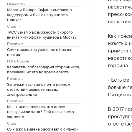
Общество
наркотиче
Марат и Динара Сафины сыграют с
пресс-ко
Федерером и Ли На на турнире в
Шанхае
наркотик
Спорт
ТАСС узнал о возможности скорого
Как поясн
визита Уиткоффа и Кушнера в Москву
изъятых н
Политика
Семь признаков успешного бизнес-
примерно
центра
наркотико
РБК и Upside
героина –
Карапетян поблагодарил сторонников,
посещавших его во время ареста
Политика
- Есть ре
Зеленский заявил о почти полном
больше ге
отсутствии целых тепловых
Ситдиков
электростанций
Политика
Мельникова заявила, что после
В 2017 го
невыдачи визы на ЧЕ ей жаль своего
преступле
здоровья
ответстве
Спорт
Сын Джо Байдена рассказал о сильной