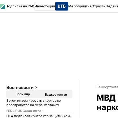
Подписка на РБК
Инвестиции
Мероприятия
Отрасли
Недви
РБК Курсы
РБК Life
Тренды
Визионеры
Национальные проекты
Горо
Спецпроекты СПб
Конференции СПб
Спецпроекты
Проверка конт
Башкортост
Все новости
Башкортостан
Весь мир
МВД 
Зачем инвестировать в торговые
пространства на первых этажах
нарк
РБК и ПИК Серия плюс
СКА подписал контракт с защитником,