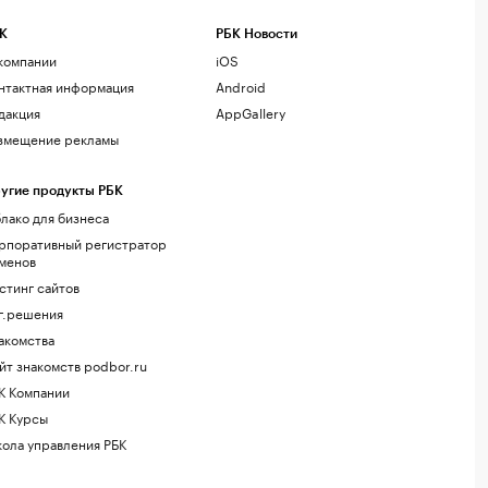
К
РБК Новости
компании
iOS
нтактная информация
Android
дакция
AppGallery
змещение рекламы
угие продукты РБК
лако для бизнеса
рпоративный регистратор
менов
стинг сайтов
г.решения
акомства
йт знакомств podbor.ru
К Компании
К Курсы
ола управления РБК