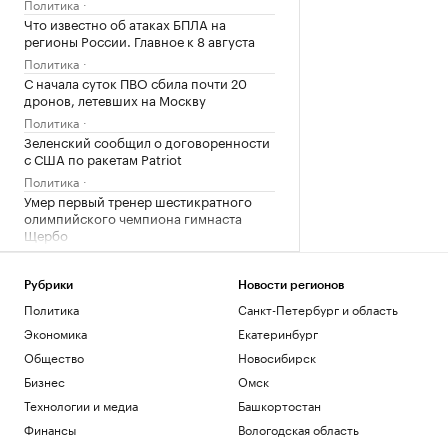
Политика
Что известно об атаках БПЛА на
регионы России. Главное к 8 августа
Политика
С начала суток ПВО сбила почти 20
дронов, летевших на Москву
Политика
Зеленский сообщил о договоренности
с США по ракетам Patriot
Политика
Умер первый тренер шестикратного
олимпийского чемпиона гимнаста
Щербо
Спорт
История биржевой торговли в России
Рубрики
Новости регионов
РБК и Петербургская Биржа
Политика
Санкт-Петербург и область
Синоптик рассказал о «первом визите
Экономика
Екатеринбург
осени» в Москву
Общество
Новосибирск
Общество
Медведев рассказал о «жестких»
Бизнес
Омск
переговорах с Саркози в 2008 году
Технологии и медиа
Башкортостан
Политика
Финансы
Вологодская область
Федорищев рассказал о последствиях