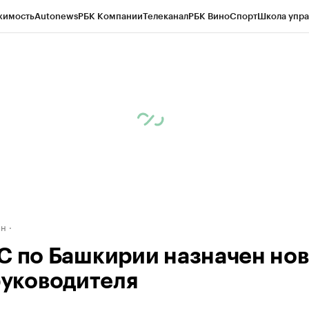
жимость
Autonews
РБК Компании
Телеканал
РБК Вино
Спорт
Школа упра
д
Стиль
Крипто
РБК Бизнес-среда
Дискуссионный клуб
Исследования
К
рагентов
Политика
Экономика
Бизнес
Технологии и медиа
Финансы
Рын
ан
С по Башкирии назначен но
 руководителя