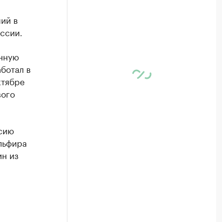
ий в
ссии.
енную
ботал в
ктябре
вого
нсию
льфира
н из