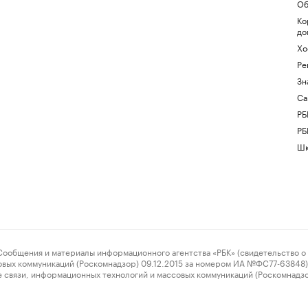
Об
Ко
до
Хо
Ре
Зн
Са
РБ
РБ
Шк
ения и материалы информационного агентства «РБК» (свидетельство о 
овых коммуникаций (Роскомнадзор) 09.12.2015 за номером ИА №ФС77-63848) 
 связи, информационных технологий и массовых коммуникаций (Роскомнадз