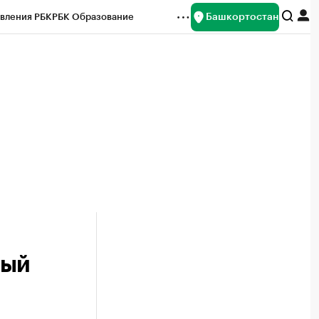
Башкортостан
вления РБК
РБК Образование
редитные рейтинги
Франшизы
Газета
ок наличной валюты
вый