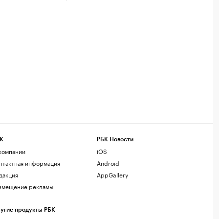
К
РБК Новости
компании
iOS
нтактная информация
Android
дакция
AppGallery
змещение рекламы
угие продукты РБК