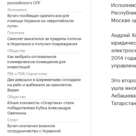
российского СПГ
Исполняю
Экономика
Республи
Вучич пообещал сделать все для
Москве о
помощи Украине на «европейском
пути»
Политика
Андрей Х
Самолет выкатился за пределы полосы
юридическ
в Норильске и получил повреждения
электрос
Общество
Как выбрать оптимальное
2014 года
коммерческое помещение для
управлен
инвестиций
РБК и ПИК Серия плюс
Это второ
Две девушки в Шереметьево опоздали
на рейс и выбежали за самолетом.
ушла мно
Видео
Акбашева,
Общество
Татарстан
Юные хоккеисты «Спартака» стали
победителями Кубка Александра
Овечкина
Спорт
Вучич исключил военное
сотрудничество с Украиной