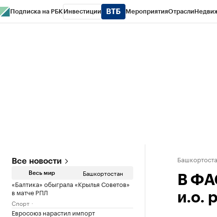
Подписка на РБК
Инвестиции
Мероприятия
Отрасли
Недви
РБК Курсы
РБК Life
Тренды
Визионеры
Национальные проекты
Горо
Спецпроекты СПб
Конференции СПб
Спецпроекты
Проверка конт
Башкортост
Все новости
Башкортостан
Весь мир
В ФА
«Балтика» обыграла «Крылья Советов»
в матче РПЛ
и.о.
Спорт
Евросоюз нарастил импорт