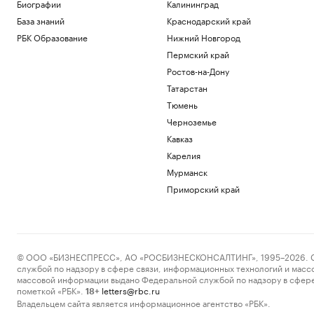
Биографии
Калининград
атаки БПЛА на Самарскую область
База знаний
Краснодарский край
Политика
Трое пострадали при ударе БПЛА по
РБК Образование
Нижний Новгород
грузовику в Белгородской области
Пермский край
Политика
Ростов-на-Дону
Искусственный интеллект вызовет
Татарстан
массовые увольнения — и еще 10
мифов
Тюмень
РБК и Yandex Cloud
Черноземье
Зачем малому и среднему бизнесу
Кавказ
облигации и что важно знать о бирже
Карелия
РБК и МСП Банк
На Запорожской АЭС объяснили
Мурманск
причину отключения внешнего
Приморский край
электропитания
Политика
Загрузить еще
© ООО «БИЗНЕСПРЕСС», АО «РОСБИЗНЕСКОНСАЛТИНГ», 1995–2026. Сообщ
службой по надзору в сфере связи, информационных технологий и масс
массовой информации выдано Федеральной службой по надзору в сфере
пометкой «РБК».
letters@rbc.ru
18+
Владельцем сайта является информационное агентство «РБК».