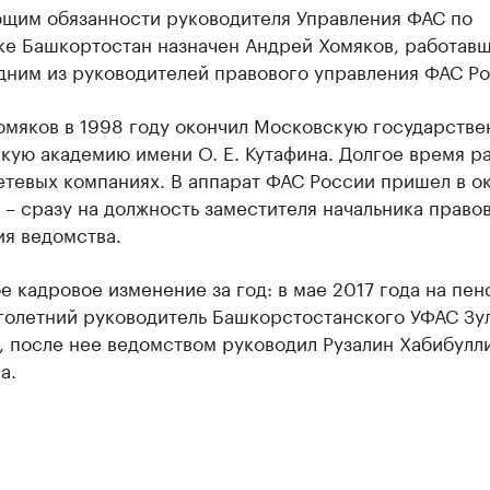
щим обязанности руководителя Управления ФАС по
ке Башкортостан назначен Андрей Хомяков, работавш
дним из руководителей правового управления ФАС Ро
омяков в 1998 году окончил Московскую государств
ую академию имени О. Е. Кутафина. Долгое время ра
етевых компаниях. В аппарат ФАС России пришел в о
 – сразу на должность заместителя начальника право
ия ведомства.
е кадровое изменение за год: в мае 2017 года на пе
голетний руководитель Башкорстостанского УФАС Зу
 после нее ведомством руководил Рузалин Хабибулли
а.