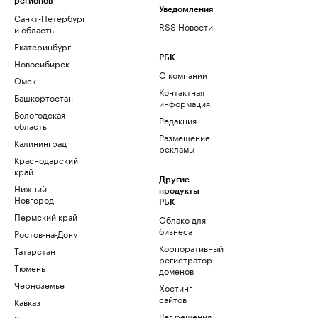
регионов
Уведомления
Санкт-Петербург
RSS Новости
и область
Екатеринбург
РБК
Новосибирск
О компании
Омск
Контактная
Башкортостан
информация
Вологодская
Редакция
область
Размещение
Калининград
рекламы
Краснодарский
край
Другие
Нижний
продукты
Новгород
РБК
Пермский край
Облако для
бизнеса
Ростов-на-Дону
Корпоративный
Татарстан
регистратор
Тюмень
доменов
Черноземье
Хостинг
сайтов
Кавказ
Рег.решения