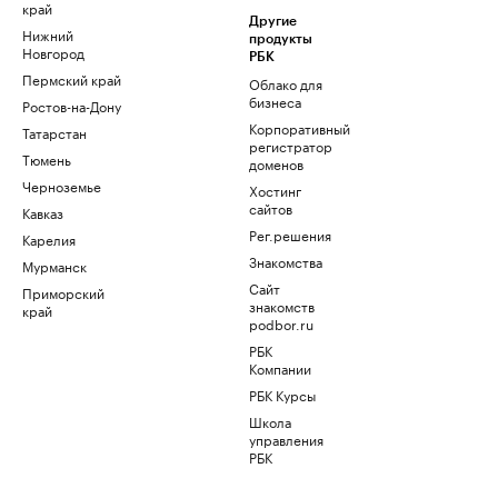
край
Другие
Нижний
продукты
Новгород
РБК
Пермский край
Облако для
бизнеса
Ростов-на-Дону
Корпоративный
Татарстан
регистратор
Тюмень
доменов
Черноземье
Хостинг
сайтов
Кавказ
Рег.решения
Карелия
Знакомства
Мурманск
Сайт
Приморский
знакомств
край
podbor.ru
РБК
Компании
РБК Курсы
Школа
управления
РБК