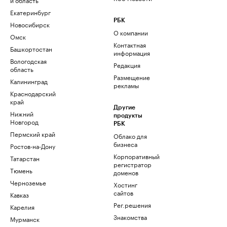
Екатеринбург
РБК
Новосибирск
О компании
Омск
Контактная
Башкортостан
информация
Вологодская
Редакция
область
Размещение
Калининград
рекламы
Краснодарский
край
Другие
Нижний
продукты
Новгород
РБК
Пермский край
Облако для
бизнеса
Ростов-на-Дону
Корпоративный
Татарстан
регистратор
Тюмень
доменов
Черноземье
Хостинг
сайтов
Кавказ
Рег.решения
Карелия
Знакомства
Мурманск