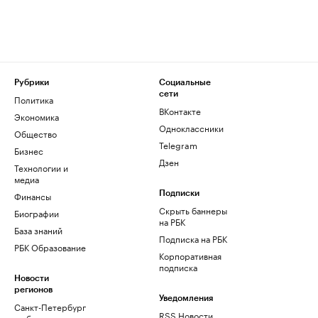
Рубрики
Социальные
сети
Политика
ВКонтакте
Экономика
Одноклассники
Общество
Telegram
Бизнес
Дзен
Технологии и
медиа
Финансы
Подписки
Скрыть баннеры
Биографии
на РБК
База знаний
Подписка на РБК
РБК Образование
Корпоративная
подписка
Новости
регионов
Уведомления
Санкт-Петербург
RSS Новости
и область