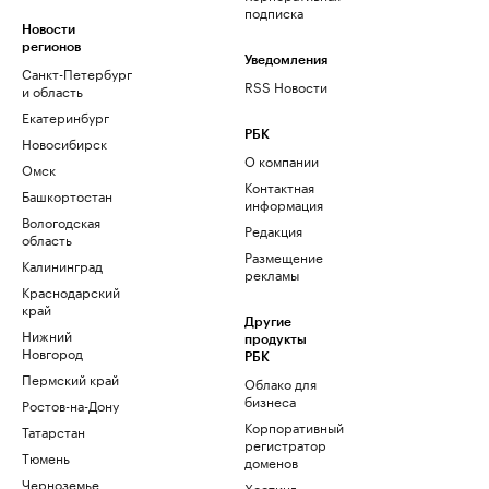
подписка
Новости
регионов
Уведомления
Санкт-Петербург
RSS Новости
и область
Екатеринбург
РБК
Новосибирск
О компании
Омск
Контактная
Башкортостан
информация
Вологодская
Редакция
область
Размещение
Калининград
рекламы
Краснодарский
край
Другие
Нижний
продукты
Новгород
РБК
Пермский край
Облако для
бизнеса
Ростов-на-Дону
Корпоративный
Татарстан
регистратор
Тюмень
доменов
Черноземье
Хостинг