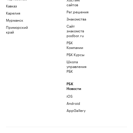
сайтов
Кавказ
Рег.решения
Карелия
Знакомства
Мурманск
Сайт
Приморский
знакомств
край
podbor.ru
РБК
Компании
РБК Курсы
Школа
управления
РБК
РБК
Новости
iOS
Android
AppGallery