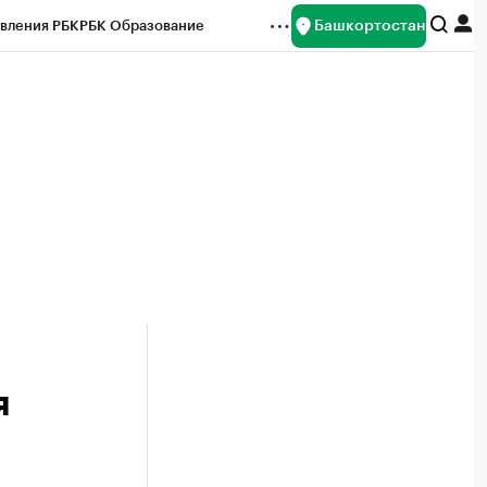
Башкортостан
вления РБК
РБК Образование
редитные рейтинги
Франшизы
Газета
ок наличной валюты
я