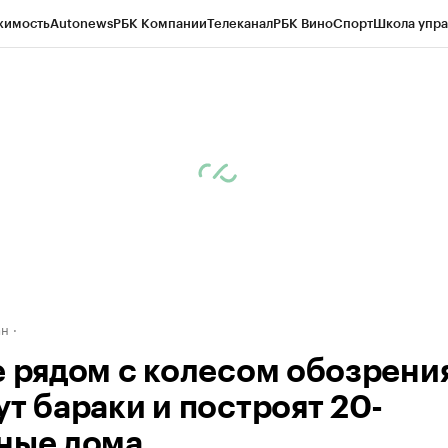
жимость
Autonews
РБК Компании
Телеканал
РБК Вино
Спорт
Школа упра
д
Стиль
Крипто
РБК Бизнес-среда
Дискуссионный клуб
Исследования
К
рагентов
Политика
Экономика
Бизнес
Технологии и медиа
Финансы
Рын
ан
е рядом с колесом обозрени
ут бараки и построят 20-
ные дома