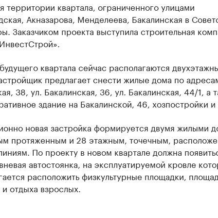
я территории квартала, ограниченного улицами
ская, Акназарова, Менделеева, Бакалинская в Совет
ы. Заказчиком проекта выступила строительная комп
 ИнвестСтрой».
 будущего квартала сейчас располагаются двухэтажн
астройщик предлагает снести жилые дома по адресам
ая, 38, ул. Бакалинская, 36, ул. Бакалинская, 44/1, а 
ативное здание на Бакалинской, 46, хозпостройки и
ионно новая застройка формируется двумя жилыми д
ым протяженным и 28 этажным, точечным, располож
иниям. По проекту в новом квартале должна появить
невая автостоянка, на эксплуатируемой кровле кот
гается расположить физкультурные площадки, площад
 и отдыха взрослых.