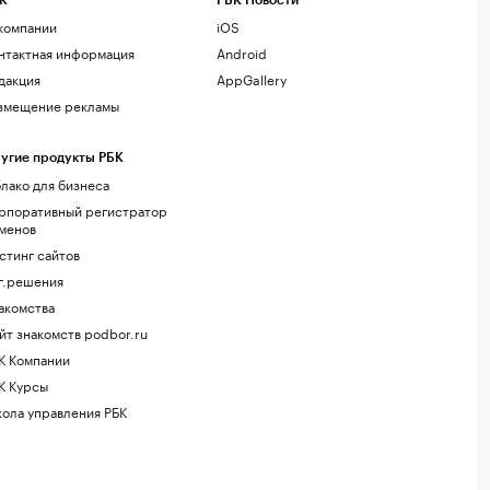
К
РБК Новости
компании
iOS
нтактная информация
Android
дакция
AppGallery
змещение рекламы
угие продукты РБК
лако для бизнеса
рпоративный регистратор
менов
стинг сайтов
г.решения
акомства
йт знакомств podbor.ru
К Компании
К Курсы
ола управления РБК