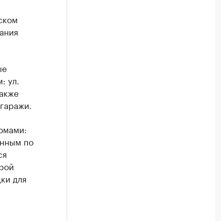
ском
ания
ые
: ул.
также
 гаражи.
омами:
енным по
ся
орой
ки для