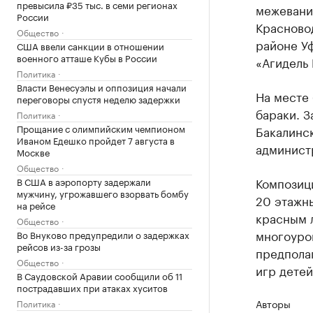
превысила ₽35 тыс. в семи регионах
межевани
России
Красновод
Общество
районе Уф
США ввели санкции в отношении
военного атташе Кубы в России
«Агидель
Политика
Власти Венесуэлы и оппозиция начали
На месте
переговоры спустя неделю задержки
бараки. З
Политика
Прощание с олимпийским чемпионом
Бакалинск
Иваном Едешко пройдет 7 августа в
администр
Москве
Общество
Композиц
В США в аэропорту задержали
мужчину, угрожавшего взорвать бомбу
20 этажн
на рейсе
красным л
Общество
многоуров
Во Внуково предупредили о задержках
рейсов из-за грозы
предпола
Общество
игр детей
В Саудовской Аравии сообщили об 11
пострадавших при атаках хуситов
Авторы
Политика