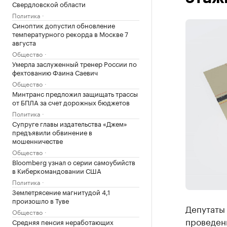
Свердловской области
Политика
Синоптик допустил обновление
температурного рекорда в Москве 7
августа
Общество
Умерла заслуженный тренер России по
фехтованию Фаина Саевич
Общество
Минтранс предложил защищать трассы
от БПЛА за счет дорожных бюджетов
Политика
Супруге главы издательства «Джем»
предъявили обвинение в
мошенничестве
Общество
Bloomberg узнал о серии самоубийств
в Киберкомандовании США
Политика
Землетрясение магнитудой 4,1
произошло в Туве
Депутаты
Общество
проведен
Средняя пенсия неработающих