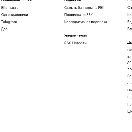
Социальные сети
Подписки
РБ
ВКонтакте
Скрыть баннеры на РБК
О 
Одноклассники
Подписка на РБК
Ко
Telegram
Корпоративная подписка
Ре
Дзен
Ра
Уведомления
RSS Новости
Др
Об
Ко
до
Хо
Ре
Зн
Са
РБ
РБ
Шк