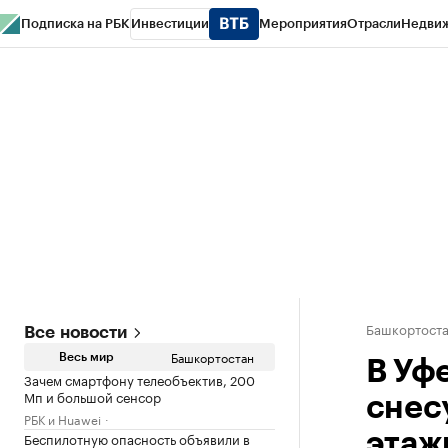
Подписка на РБК
Инвестиции
Мероприятия
Отрасли
Недви
РБК Курсы
РБК Life
Тренды
Визионеры
Национальные проекты
Горо
Спецпроекты СПб
Конференции СПб
Спецпроекты
Проверка конт
Башкортост
Все новости
Башкортостан
Весь мир
В Уф
Зачем смартфону телеобъектив, 200
Мп и большой сенсор
снес
РБК и Huawei
Беспилотную опасность объявили в
этаж