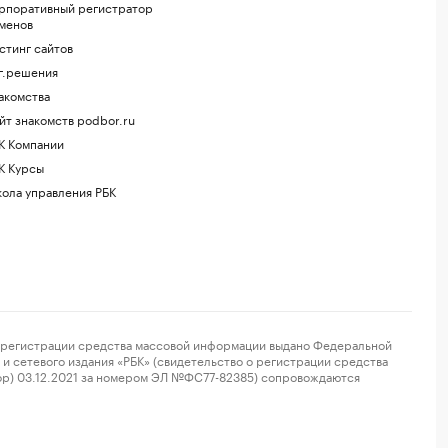
рпоративный регистратор
менов
стинг сайтов
г.решения
акомства
йт знакомств podbor.ru
К Компании
К Курсы
ола управления РБК
регистрации средства массовой информации выдано Федеральной
и сетевого издания «РБК» (свидетельство о регистрации средства
ор) 03.12.2021 за номером ЭЛ №ФС77-82385) сопровождаются