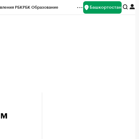
Башкортостан
вления РБК
РБК Образование
редитные рейтинги
Франшизы
Газета
ок наличной валюты
ям