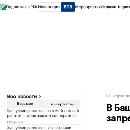
Подписка на РБК
Инвестиции
Мероприятия
Отрасли
Недви
РБК Курсы
РБК Life
Тренды
Визионеры
Национальные проекты
Горо
Спецпроекты СПб
Конференции СПб
Спецпроекты
Проверка конт
Башкортост
Все новости
Башкортостан
Весь мир
В Ба
Хуснуллин рассказал о «самой тяжелой
работе» в строительном кооперативе
запр
Общество
Хуснуллин рассказал, как готовили