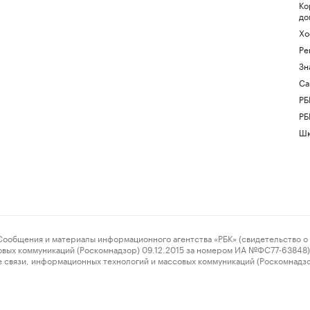
Ко
до
Хо
Ре
Зн
Са
РБ
РБ
Шк
ения и материалы информационного агентства «РБК» (свидетельство о 
овых коммуникаций (Роскомнадзор) 09.12.2015 за номером ИА №ФС77-63848) 
 связи, информационных технологий и массовых коммуникаций (Роскомнадз