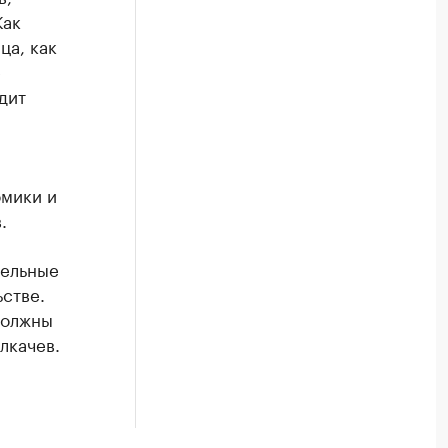
Как
ца, как
е
дит
мики и
.
тельные
стве.
должны
лкачев.