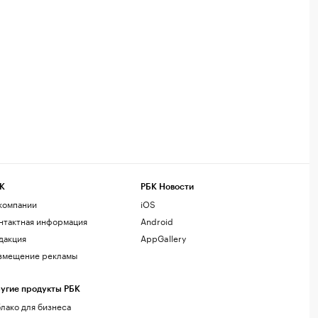
К
РБК Новости
компании
iOS
нтактная информация
Android
дакция
AppGallery
змещение рекламы
угие продукты РБК
лако для бизнеса