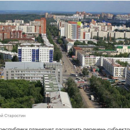
ей Старостин
 республики планирует расширить перечень субъекто