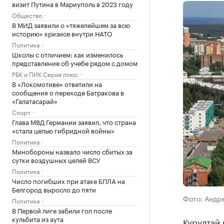
визит Путина в Мариуполь в 2023 году
Общество
В МИД заявили о «тяжелейшем за всю
историю» кризисе внутри НАТО
Политика
Школы с отличием: как изменилось
представление об учебе рядом с домом
РБК и ПИК Серия плюс
В «Локомотиве» ответили на
сообщения о переходе Батракова в
«Галатасарай»
Спорт
Глава МВД Германии заявил, что страна
«стала целью гибридной войны»
Политика
Минобороны назвало число сбитых за
сутки воздушных целей ВСУ
Политика
Число погибших при атаке БПЛА на
Белгород выросло до пяти
Фото: Андр
Политика
В Первой лиге забили гол после
кульбита из аута
Курултай