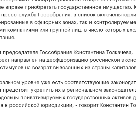
не вправе приобретать государственное имущество. 
 пресс-служба Госсобрания, в список включены юрли
рированные в офшорных зонах, так и контролируемы
и компаниями или группой лиц, в число которых вхо
пания.
 председателя Госсобрания Константина Толкачева,
оект направлен на деофшоризацию российской эконо
стимулов на возврат вывезенных из страны капиталов
еральном уровне уже есть соответствующие законода
 предстоит укрепить их в региональном законодатель
адельцы приватизируемых государственных активов 
я в российской юрисдикции, - говорит Константин То