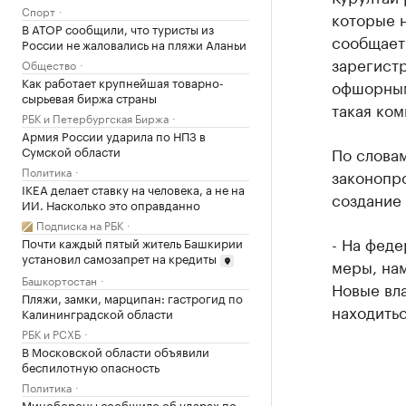
Спорт
которые 
В АТОР сообщили, что туристы из
сообщает
России не жаловались на пляжи Аланьи
зарегист
Общество
Как работает крупнейшая товарно-
офшорным
сырьевая биржа страны
такая ком
РБК и Петербургская Биржа
Армия России ударила по НПЗ в
Сумской области
По словам
Политика
законопр
IKEA делает ставку на человека, а не на
создание 
ИИ. Насколько это оправданно
Подписка на РБК
- На фед
Почти каждый пятый житель Башкирии
установил самозапрет на кредиты
меры, нам
Башкортостан
Новые вл
Пляжи, замки, марципан: гастрогид по
находитьс
Калининградской области
РБК и РСХБ
В Московской области объявили
беспилотную опасность
Политика
Минобороны сообщило об ударах по