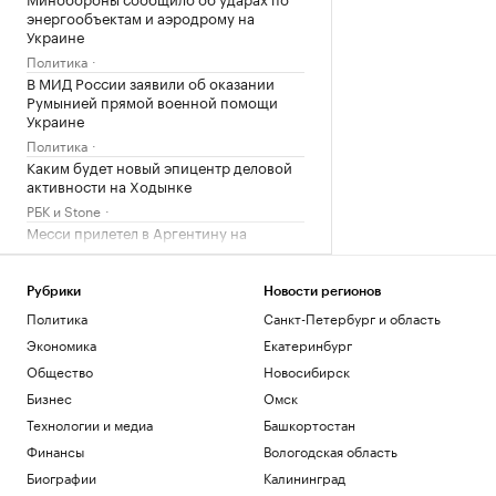
энергообъектам и аэродрому на
Украине
Политика
В МИД России заявили об оказании
Румынией прямой военной помощи
Украине
Политика
Каким будет новый эпицентр деловой
активности на Ходынке
РБК и Stone
Месси прилетел в Аргентину на
похороны отца
Спорт
Рубрики
Новости регионов
Загрузить еще
Политика
Санкт-Петербург и область
Экономика
Екатеринбург
Общество
Новосибирск
Бизнес
Омск
Технологии и медиа
Башкортостан
Финансы
Вологодская область
Биографии
Калининград