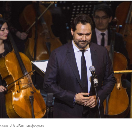
банк ИА «Башинформ»