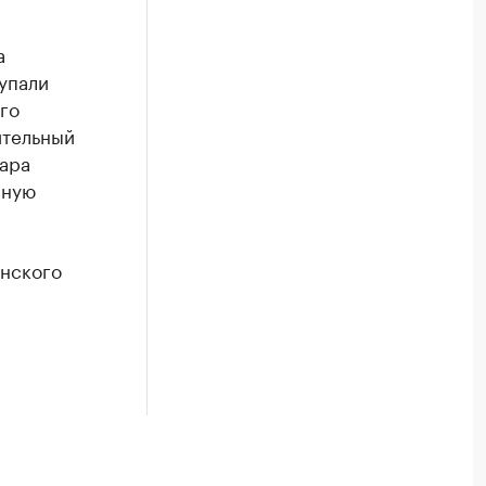
а
тупали
го
ительный
ара
нную
инского