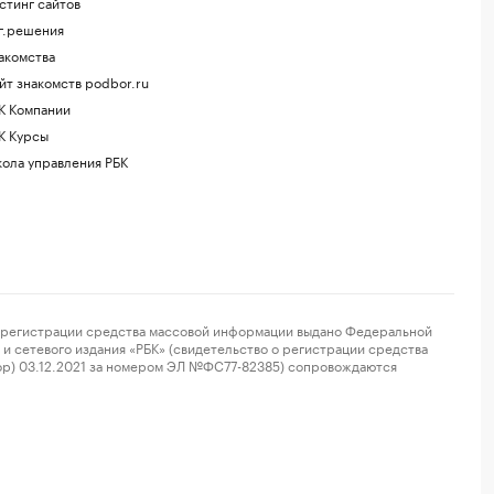
стинг сайтов
г.решения
акомства
йт знакомств podbor.ru
К Компании
К Курсы
ола управления РБК
регистрации средства массовой информации выдано Федеральной
и сетевого издания «РБК» (свидетельство о регистрации средства
ор) 03.12.2021 за номером ЭЛ №ФС77-82385) сопровождаются