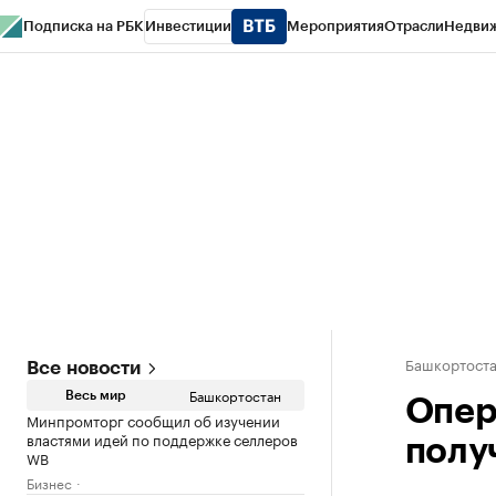
Подписка на РБК
Инвестиции
Мероприятия
Отрасли
Недви
РБК Курсы
РБК Life
Тренды
Визионеры
Национальные проекты
Горо
Спецпроекты СПб
Конференции СПб
Спецпроекты
Проверка конт
Башкортост
Все новости
Башкортостан
Весь мир
Опер
Минпромторг сообщил об изучении
властями идей по поддержке селлеров
полу
WB
Бизнес