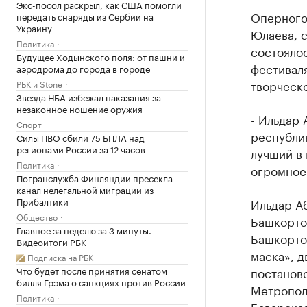
Экс-посол раскрыл, как США помогли
Оперного
передать снаряды из Сербии на
Украину
Юлаева, с
Политика
состояло
Будущее Ходынского поля: от пашни и
фестивал
аэродрома до города в городе
творческо
РБК и Stone
Звезда НБА избежал наказания за
незаконное ношение оружия
- Ильдар 
Спорт
республик
Силы ПВО сбили 75 БПЛА над
регионами России за 12 часов
лучший в 
Политика
огромное
Погранслужба Финляндии пресекла
канал нелегальной миграции из
Прибалтики
Ильдар А
Общество
Башкорто
Главное за неделю за 3 минуты.
Башкортос
Видеоитоги РБК
маска», 
Подписка на РБК
Что будет после принятия сенатом
постаново
билля Грэма о санкциях против России
Метропол
Политика
Баварска