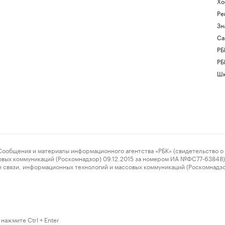
Хо
Ре
Зн
Са
РБ
РБ
Шк
ения и материалы информационного агентства «РБК» (свидетельство о 
овых коммуникаций (Роскомнадзор) 09.12.2015 за номером ИА №ФС77-63848) 
 связи, информационных технологий и массовых коммуникаций (Роскомнадз
нажмите Ctrl + Enter