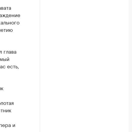
авата
раждение
ального
летию
л глава
амый
ас есть,
ик
олотая
стник
пера и