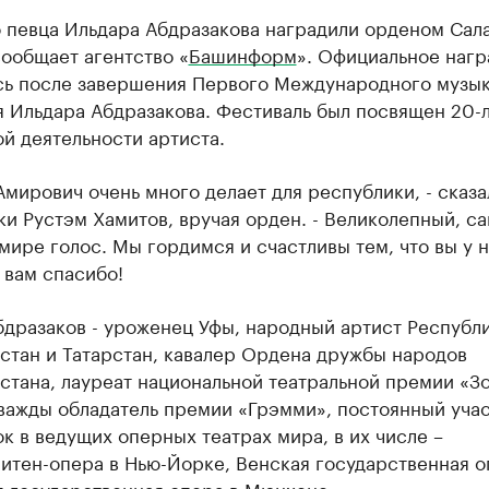
 певца Ильдара Абдразакова наградили орденом Сал
ообщает агентство «
Башинформ
». Официальное наг
сь после завершения Первого Международного музык
я Ильдара Абдразакова. Фестиваль был посвящен 20-
й деятельности артиста.
Амирович очень много делает для республики, - сказа
и Рустэм Хамитов, вручая орден. - Великолепный, с
мире голос. Мы гордимся и счастливы тем, что вы у н
 вам спасибо!
бдразаков - уроженец Уфы, народный артист Республ
стан и Татарстан, кавалер Ордена дружбы народов
тана, лауреат национальной театральной премии «З
дважды обладатель премии «Грэмми», постоянный уча
к в ведущих оперных театрах мира, в их числе –
итен-опера в Нью-Йорке, Венская государственная о
я государственная опера в Мюнхене.