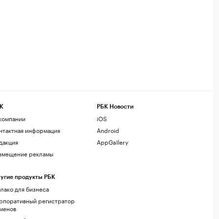
К
РБК Новости
компании
iOS
нтактная информация
Android
дакция
AppGallery
змещение рекламы
угие продукты РБК
лако для бизнеса
рпоративный регистратор
менов