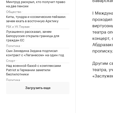
Минтруд раскрыл, кто получит право
на две пенсии
Общество
I Междун
Киты, тундра и космические пейзажи:
проходил 
зачем ехать в восточную Арктику
виртуозн
РБК и УК Первая
театра оп
Лукашенко рассказал, зачем
Белоруссия открыла границы для
концерт,
граждан ЕС
Абдразак
Политика
прописку
Сын Зинедина Зидана подписал
контракт с «Леганесом» на один год
Спорт
Другим с
Над военной базой с комплексами
театра, у
Patriot в Германии заметили
беспилотники
«Заслуже
Политика
Загрузить еще