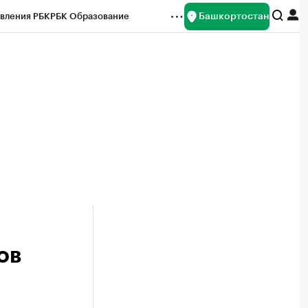
Башкортостан
вления РБК
РБК Образование
редитные рейтинги
Франшизы
Газета
ок наличной валюты
ов