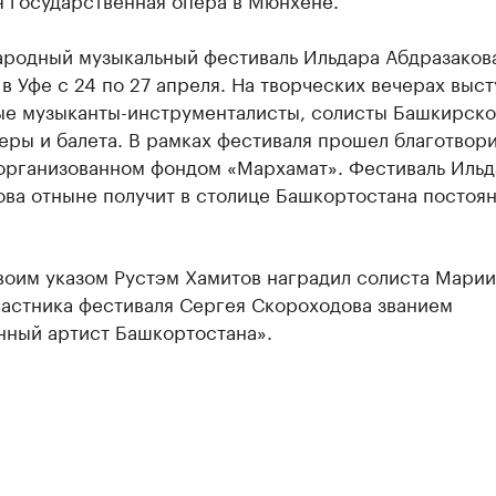
ародный музыкальный фестиваль Ильдара Абдразаков
в Уфе с 24 по 27 апреля. На творческих вечерах выс
ые музыканты-инструменталисты, солисты Башкирско
еры и балета. В рамках фестиваля прошел благотвор
 организованном фондом «Мархамат». Фестиваль Ильд
ова отныне получит в столице Башкортостана постоя
.
воим указом Рустэм Хамитов наградил солиста Мари
частника фестиваля Сергея Скороходова званием
нный артист Башкортостана».