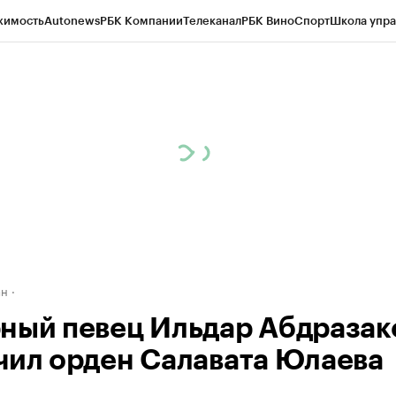
жимость
Autonews
РБК Компании
Телеканал
РБК Вино
Спорт
Школа упра
д
Стиль
Крипто
РБК Бизнес-среда
Дискуссионный клуб
Исследования
К
рагентов
Политика
Экономика
Бизнес
Технологии и медиа
Финансы
Рын
ан
ный певец Ильдар Абдразак
чил орден Салавата Юлаева