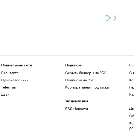
Социальные сети
Подписки
РБ
ВКонтакте
Скрыть баннеры на РБК
О 
Одноклассники
Подписка на РБК
Ко
Telegram
Корпоративная подписка
Ре
Дзен
Ра
Уведомления
RSS Новости
Др
Об
Ко
до