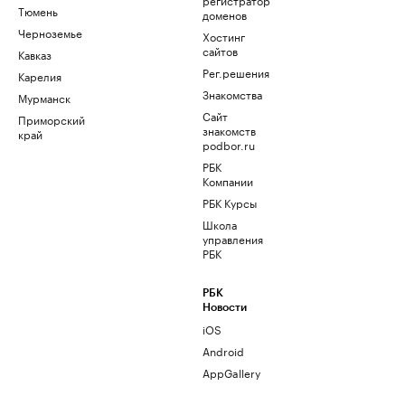
Тюмень
доменов
Черноземье
Хостинг
сайтов
Кавказ
Рег.решения
Карелия
Знакомства
Мурманск
Сайт
Приморский
знакомств
край
podbor.ru
РБК
Компании
РБК Курсы
Школа
управления
РБК
РБК
Новости
iOS
Android
AppGallery