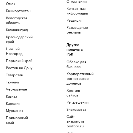
О компании
Омск
Контактная
Башкортостан
информация
Вологодская
Редакция
область
Размещение
Калининград
рекламы
Краснодарский
край
Другие
Нижний
продукты
Новгород
РБК
Пермский край
Облако для
бизнеса
Ростов-на-Дону
Корпоративный
Татарстан
регистратор
Тюмень
доменов
Черноземье
Хостинг
сайтов
Кавказ
Рег.решения
Карелия
Знакомства
Мурманск
Сайт
Приморский
знакомств
край
podbor.ru
РБК