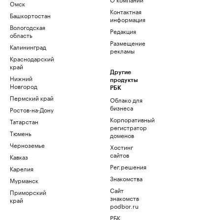
Омск
Контактная
Башкортостан
информация
Вологодская
Редакция
область
Размещение
Калининград
рекламы
Краснодарский
край
Другие
Нижний
продукты
Новгород
РБК
Пермский край
Облако для
бизнеса
Ростов-на-Дону
Корпоративный
Татарстан
регистратор
Тюмень
доменов
Черноземье
Хостинг
сайтов
Кавказ
Рег.решения
Карелия
Знакомства
Мурманск
Сайт
Приморский
знакомств
край
podbor.ru
РБК