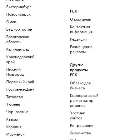
Екатеринбург
РБК
Новосибирск
О компании
Омск
Контактная
Башкортостан
информация
Вологодская
Редакция
область
Размещение
Калининград
рекламы
Краснодарский
край
Другие
Нижний
продукты
Новгород
РБК
Пермский край
Облако для
бизнеса
Ростов-на-Дону
Корпоративный
Татарстан
регистратор
Тюмень
доменов
Черноземье
Хостинг
сайтов
Кавказ
Рег.решения
Карелия
Знакомства
Мурманск
Сайт