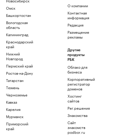
Новосибирск
О компании
Омск
Контактная
Башкортостан
информация
Вологодская
Редакция
область
Размещение
Калининград
рекламы
Краснодарский
край
Другие
Нижний
продукты
Новгород
РБК
Пермский край
Облако для
бизнеса
Ростов-на-Дону
Корпоративный
Татарстан
регистратор
Тюмень
доменов
Черноземье
Хостинг
сайтов
Кавказ
Рег.решения
Карелия
Знакомства
Мурманск
Сайт
Приморский
знакомств
край
podbor.ru