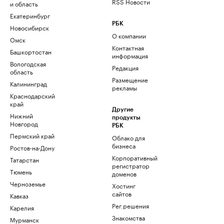
RSS Новости
и область
Екатеринбург
РБК
Новосибирск
О компании
Омск
Контактная
Башкортостан
информация
Вологодская
Редакция
область
Размещение
Калининград
рекламы
Краснодарский
край
Другие
Нижний
продукты
Новгород
РБК
Пермский край
Облако для
бизнеса
Ростов-на-Дону
Корпоративный
Татарстан
регистратор
Тюмень
доменов
Черноземье
Хостинг
сайтов
Кавказ
Рег.решения
Карелия
Знакомства
Мурманск