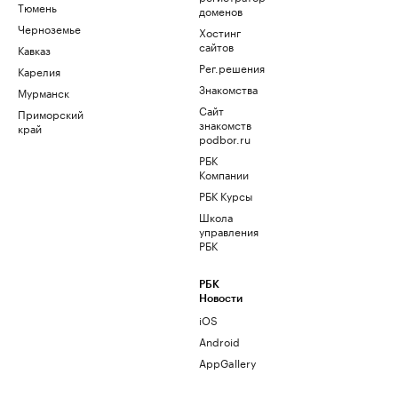
Тюмень
доменов
Черноземье
Хостинг
сайтов
Кавказ
Рег.решения
Карелия
Знакомства
Мурманск
Сайт
Приморский
знакомств
край
podbor.ru
РБК
Компании
РБК Курсы
Школа
управления
РБК
РБК
Новости
iOS
Android
AppGallery