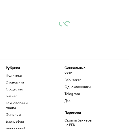
Рубрики
Социальные
сети
Политика
ВКонтакте
Экономика
Одноклассники
Общество
Telegram
Бизнес
Дзен
Технологии и
медиа
Финансы
Подписки
Скрыть баннеры
Биографии
на РБК
База знаний