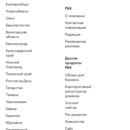
Екатеринбург
РБК
Новосибирск
О компании
Омск
Контактная
Башкортостан
информация
Вологодская
Редакция
область
Размещение
Калининград
рекламы
Краснодарский
край
Другие
Нижний
продукты
Новгород
РБК
Пермский край
Облако для
бизнеса
Ростов-на-Дону
Корпоративный
Татарстан
регистратор
Тюмень
доменов
Черноземье
Хостинг
сайтов
Кавказ
Рег.решения
Карелия
Знакомства
Мурманск
Сайт
Приморский