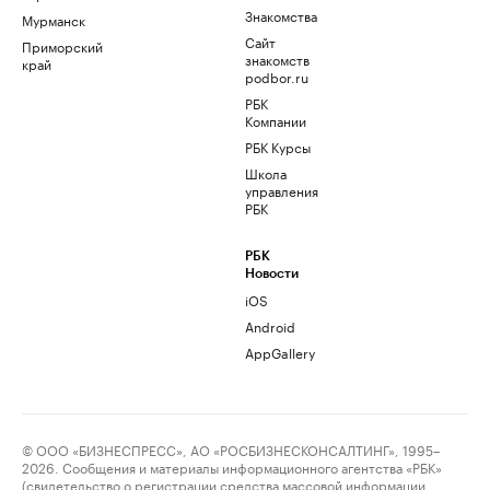
Знакомства
Мурманск
Сайт
Приморский
знакомств
край
podbor.ru
РБК
Компании
РБК Курсы
Школа
управления
РБК
РБК
Новости
iOS
Android
AppGallery
© ООО «БИЗНЕСПРЕСС», АО «РОСБИЗНЕСКОНСАЛТИНГ», 1995–
2026. Сообщения и материалы информационного агентства «РБК»
(свидетельство о регистрации средства массовой информации