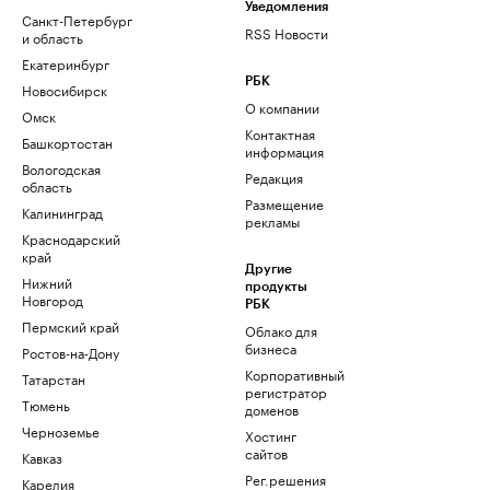
Уведомления
Санкт-Петербург
RSS Новости
и область
Екатеринбург
РБК
Новосибирск
О компании
Омск
Контактная
Башкортостан
информация
Вологодская
Редакция
область
Размещение
Калининград
рекламы
Краснодарский
край
Другие
Нижний
продукты
Новгород
РБК
Пермский край
Облако для
бизнеса
Ростов-на-Дону
Корпоративный
Татарстан
регистратор
Тюмень
доменов
Черноземье
Хостинг
сайтов
Кавказ
Рег.решения
Карелия