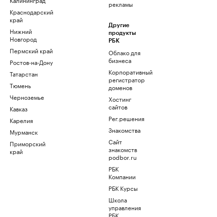
рекламы
Краснодарский
край
Другие
Нижний
продукты
Новгород
РБК
Пермский край
Облако для
бизнеса
Ростов-на-Дону
Корпоративный
Татарстан
регистратор
Тюмень
доменов
Черноземье
Хостинг
сайтов
Кавказ
Рег.решения
Карелия
Знакомства
Мурманск
Сайт
Приморский
знакомств
край
podbor.ru
РБК
Компании
РБК Курсы
Школа
управления
РБК